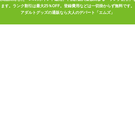
です。
ます。ランク割引は最大25％OFF。登録費用などは一切掛からず無料です。
一人でお風呂に入るときにも、心を落ち着かせるために使ってい
アダルトグッズの通販なら大人のデパート「エムズ」
充電が切れるタイミングがわかりにくいので、いざ二人で使おう
ことが無いように、こまめに充電するのが良いかも知れません。
(
お客様からのレビュー
)
iroha ukidama イロハ ウキダマ
当てて浮かべて光らせて。リラックスバスタイ
動力
USB充電式
振動4パターン、ライト
機能
ーカー一年保証
素材・成分
リコーンゴム、TPU、A