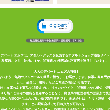
オルガポム
パワフルミニマ スマートベリー
ビブラル ロッド
幻想的
のデパート エムズは、アダルトグッズを販売するアダルトショップ通販サイト
秋葉原、立川、池袋のほか、関東圏内で5店舗の路面店を運営しています。
プレゼントでいただきました。
浴室を暗くして灯りをつけると素敵な空間が演出できます。呼吸
【大人のデパート エムズの特徴】
ないよう、無地のダンボールで厳重に梱包してお届けします。伝票の発送元
ードが好きです。
とし、品名は「書籍」などご希望の表記が可能です。
主に二人でお風呂に入ろう、という時に使っていますが、ローシ
届け：在庫のある商品を15時までにご注文いただくと、関東圏内なら最短で翌
ゃして、気分が上がったらウキダマでマッサージし合い、そのま
取り可能：ご自宅の住所を登録することなく、郵便局や配送会社の営業所で受
課(?!)です。
川急便なら5000円以上のお買い物で送料無料です。配送会社は、ヤマト運輸
ます。どの配送会社でも日時指定が可能です。
人にもよるとは思いますが、ゆっくり振動を高めていって、最大
入商品に応じた「5％のポイント還元」や累計購入金額による「ランク割引」