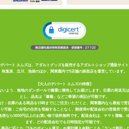
円
円
在庫状況：
即納
在庫状況：
即納
てにたどり着いた究極の薄
吸い付くように密着!ズレないからい
さ 0.01、遂に発売!
つもより気持ちいい♪
高粘度ゼリーで脱落も防止。よりダ
イレクトな刺激が得られるコンドー
ム
のデパート エムズは、アダルトグッズを販売するアダルトショップ通販サイト
秋葉原、立川、池袋のほか、関東圏内で5店舗の路面店を運営しています。
【大人のデパート エムズの特徴】
ないよう、無地のダンボールで厳重に梱包してお届けします。伝票の発送元
とし、品名は「書籍」などご希望の表記が可能です。
届け：在庫のある商品を15時までにご注文いただくと、関東圏内なら最短で翌
取り可能：ご自宅の住所を登録することなく、郵便局や配送会社の営業所で受
川急便なら5000円以上のお買い物で送料無料です。配送会社は、ヤマト運輸
オリジナル 0.01 10個入り
バキューム密着 10個入り
ます。どの配送会社でも日時指定が可能です。
入商品に応じた「5％のポイント還元」や累計購入金額による「ランク割引」