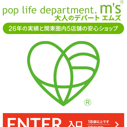
お電話でもご注文・ご相談可能です。お気軽に
0120-361-969
11-15時まで受付（土日
祝休）
アダルトグッズ通販「エムズ」TOP
ローション・潤滑剤
BLANC SECRET(ブランシークレット)
すべてのBLANC SECRET(ブランシークレット)ローシ
ョン一覧
水溶性の扱いやすさとシリコン系の潤滑力を融合させた、半水溶性の
Rends(レンズ)製ハイブリッドローション。
6件中 1件〜6件の表示
新着順
人気順
価格安
価格高
評価数
評価高
BLANC SECRET ブランシークレット モイストヴ
ェール 100ml