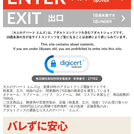
1,210
1,848円
→
円
35%OFF
在庫状況：
即納
乾かないと洗いやすいを両立。ワセリン配合、アナル
プレイ向け油性ローション
BLANC SECRETE ブランシークレット リッチシリ
コン 80ml
4.00
(2件)
2,266
3,421円
→
円
34%OFF
在庫状況：
即納
肌に優しく潤滑続く、高品質のリッチな仕上がり
オイルのようなシリコンベースローション
大人のデパート エムズは、創業24年のアダルトグッズ通販サイトです。
秋葉原、立川、池袋のほか、関東圏内で5店舗の路面店を運営しています。
オナホール、ラブドール、バイブ、コンドーム、SM、コスプレ衣装など、商品総数約
BLANC SECRETE ブランシークレット スムース
7000点。
200ml
ご注文商品は、郵便局や営業所留め、店舗（秋葉原、立川、池袋）でのお受け取りが
4.80
(5件)
可能です。 5000円以上のお買物で送料無料（佐川急便・店舗受取のみ）
アダルトグッズの通販なら大人のデパート「エムズ」
1,342
2,024円
→
円
34%OFF
在庫状況：
即納
すっと消える軽い糸引き、軽快な伸びと滑りはアナル
の味方