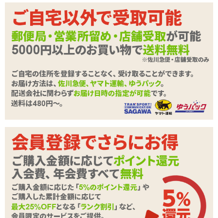
4.33
(9件)
1,210
1,848円
→
円
在庫状況：
即納
35%OFF
処理しやすいのにシリコン系!?
半水溶性のハイブリッドアナルローション
他のカテゴリーから探す
ローション・潤滑剤
エムズオリジナル
オナホ用ローション
アナル用ローション
お風呂用ローション
腟に使える潤滑剤
マッサージ用ローショ
防水・吸水シート