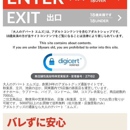
(投稿日:2018/6/20)
こんにちは、チクニールです。チクニストであれば誰もが知ってい
るRENDS社の「R-1 U.F.O」が、この度コントローラーのいらない
乳首専用ローター「U.F.O BASIC」として登場しました!
U.F.O. BASIC ユーフォー ベーシック
乳首いろいろ感度もいろいろ、多彩な動作で乳首をペロペロ!装着可
能なシリコンカップ型の乳首用ローター
大人のデパート エムズは、創業24年のアダルトグッズ通販サイトです。
秋葉原、立川、池袋のほか、関東圏内で5店舗の路面店を運営しています。
オナホール、ラブドール、バイブ、コンドーム、SM、コスプレ衣装など、商品総数約
本体サイズ
全長88mm
7000点。
ご注文商品は、郵便局や営業所留め、店舗（秋葉原、立川、池袋）でのお受け取りが
可能です。 5000円以上のお買物で送料無料（佐川急便・店舗受取のみ）
動力
単四電池×4本
アダルトグッズの通販なら大人のデパート「エムズ」
機能
回転、振動5パターン、強弱7段階