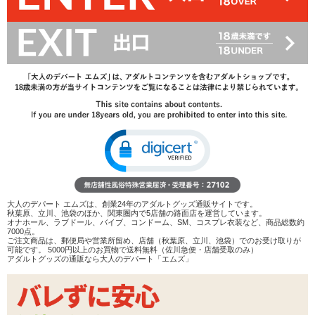
(投稿日:2018/2/20)
こんにちは、チクニールです。以前、回転式の乳首吸引グッズ「ニ
ップルドーム」が凄いということで紹介しましたが、同じメーカー
「SSI JAPAN」より2017年冬に発売された「ニップルカップ」が乳
首ユーザーの間で話題になっています。
ニップルカップ
※販売終了（後継商品：
ニップルカップR
）
大人のデパート エムズは、創業24年のアダルトグッズ通販サイトです。
まるで自然なオッパイのよう。でも、中ではグルグル刺激!乳房を包
秋葉原、立川、池袋のほか、関東圏内で5店舗の路面店を運営しています。
オナホール、ラブドール、バイブ、コンドーム、SM、コスプレ衣装など、商品総数約
むように装着できるカップ型乳首責めローター
7000点。
ご注文商品は、郵便局や営業所留め、店舗（秋葉原、立川、池袋）でのお受け取りが
可能です。 5000円以上のお買物で送料無料（佐川急便・店舗受取のみ）
アダルトグッズの通販なら大人のデパート「エムズ」
本体サイズ
直径125mm、高さ90mm
動力
USB充電式