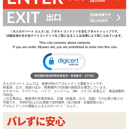
(投稿日:2016/8/20)
こんにちは! 今日も元気にチクニールイ!
今回は、「
R-1 スターターセット
」や「
A10サイクロン
」など、先
進的な商品を数々生み出す
RENDS
から発売されているアナル向けロ
ーション「ブランシークレット」に、新たに3種類の仲間が加わった
ということで、早速それぞれを比較して特性をご紹介したいと思い
マス!
目次
大人のデパート エムズは、創業24年のアダルトグッズ通販サイトです。
秋葉原、立川、池袋のほか、関東圏内で5店舗の路面店を運営しています。
オナホール、ラブドール、バイブ、コンドーム、SM、コスプレ衣装など、商品総数約
「ブランシークレット」とは?
7000点。
ご注文商品は、郵便局や営業所留め、店舗（秋葉原、立川、池袋）でのお受け取りが
配合成分の多さが凄い!
可能です。 5000円以上のお買物で送料無料（佐川急便・店舗受取のみ）
アダルトグッズの通販なら大人のデパート「エムズ」
ブランシークレット スタンダード
ブランシークレット ハード