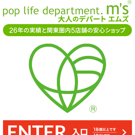
お電話でもご注文・ご相談可能です。お気軽に
0120-361-969
11-15時まで受付（土日
祝休）
アダルトグッズ通販「エムズ」TOP
特集一覧
佐倉絆のひと
りえっち 「フリーティングドール」
佐倉絆のひとりえっち 「フリーティングドール」
(投稿日:2017/6/15)