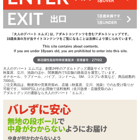
こんにちは(*´ω`*) 6月で友人の結婚ラッシュがはじまりました……
わたしも誰かに早く貰われたい( º言º)おーい! 未来のダーリンここに
いるよ……。
大人のデパート エムズは、創業24年のアダルトグッズ通販サイトです。
秋葉原、立川、池袋のほか、関東圏内で5店舗の路面店を運営しています。
オナホール、ラブドール、バイブ、コンドーム、SM、コスプレ衣装など、商品総数約
7000点。
ご注文商品は、郵便局や営業所留め、店舗（秋葉原、立川、池袋）でのお受け取りが
可能です。 5000円以上のお買物で送料無料（佐川急便・店舗受取のみ）
アダルトグッズの通販なら大人のデパート「エムズ」