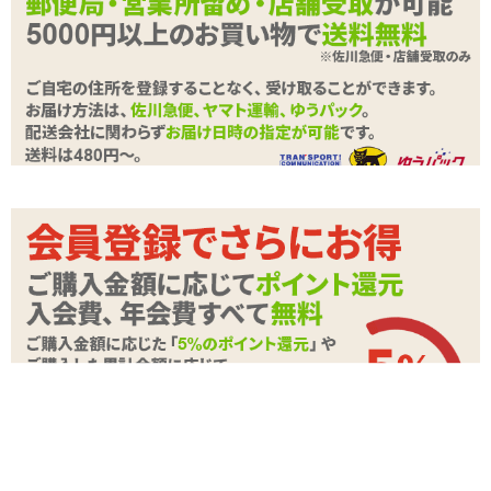
付属品
テスト用単三電池×4本
バイブ好きの人にとってはこのランクイン、意外に思われるかもし
れません。かなり昭和レトロ。いってみればちょいダサ。最先端な
雰囲気もないし、これが本当にそんなにすごいバイブなの? と。で
もこのモコモコした形、見ればみるほど愛着がわいてきます。
一方で、これまでバイブをあんまり見たことのない女性にとって
は、すごく手にとりやすいルックスだと思うのです。凹凸がしっか
りしているけど細身だし、色もいってみればキャンディカラー。コ
レを見て「怖い!」と思う女性はあまりいないんじゃないのかな。
そして、高機能化が著しい昨今のバイブと比べると、操作がすごく
シンプル。いえ、高機能化大賛成なんですよ! でも、そうしたもの
を手にして、
「スイッチどうやって入れるの?」
「ボタン押していたら振動が変わっちゃった。元の振動がよかった