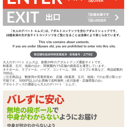
ごぶさたしています、桃子です。いや〜、ご存知の方もいるかもし
れませんが、この夏はいろいろありました! なんかもう、バイブの
紹介とか求められていないのかなぁと考えたときもあります。で
も、よく考えてみると私は誰かから求められたからバイブを試して
きたわけではなく、好きだからコレクションしてたんだし、「いい
ものあるよ〜」っていろんな人に知ってほしかったから発信するよ
うになったんだし。誰に何思われようといいじゃんねー、と思うに
至りました。
大人のデパート エムズは、創業24年のアダルトグッズ通販サイトです。
秋葉原、立川、池袋のほか、関東圏内で5店舗の路面店を運営しています。
オナホール、ラブドール、バイブ、コンドーム、SM、コスプレ衣装など、商品総数約
7000点。
バイブレビュー、続けますよ! まだまだお付き合いください。再始
ご注文商品は、郵便局や営業所留め、店舗（秋葉原、立川、池袋）でのお受け取りが
可能です。 5000円以上のお買物で送料無料（佐川急便・店舗受取のみ）
動する前に、今年試したグッズをざっとふり返り、ベスト3を選出し
アダルトグッズの通販なら大人のデパート「エムズ」
ました。
【第3位】すごぶるバイブ