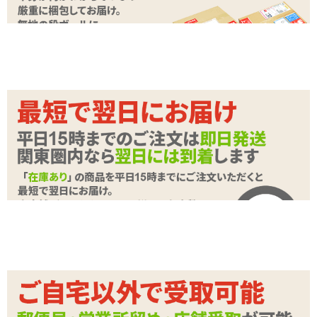
すごぶるバイブ
※販売終了
感じてくると締まっちゃう♪締まってるけど止まらない♪ 単3電池×4
本でパワフルに動く2点責めバイブ
全長20cm、挿入可能部12.5cm、最大直径2.7
本体サイズ
cm
動力
単三電池×4本
機能
振動:1パターン、強弱:2段階
音の大きさ
72.0db(未起動時 40db)
素材
シリコン・PVCなど