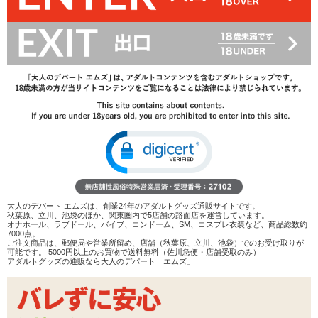
ホワイトデー間近! 毎年、「3月14日にはセクシーなお返しを!」と
アピールしている私ですが、少しは増えているのかしら? あまり増
えているようには見えないのですが(笑)、まあ、その理由もわかり
ます。ハードル高いですもんねぇ。
「私のためのプレゼントと見せかけて、結局は自分がエロいことを
したいだけ!?」と思われては、アイタタタ……です。そこでひるま
ず、「君をもっと気持ちよくしたいんだ、一緒に気持ちよくなりた
いんだ!」と伝えることも大事ですが、もうひとつアドバイスするな
ら、+αのプレゼントを用意すること。
大人のデパート エムズは、創業24年のアダルトグッズ通販サイトです。
秋葉原、立川、池袋のほか、関東圏内で5店舗の路面店を運営しています。
今回はバイブとアクセサリーがひとつにパッケージされた、この時
オナホール、ラブドール、バイブ、コンドーム、SM、コスプレ衣装など、商品総数約
7000点。
期にぴったりのギフトとなるアイテムを紹介します!
ご注文商品は、郵便局や営業所留め、店舗（秋葉原、立川、池袋）でのお受け取りが
可能です。 5000円以上のお買物で送料無料（佐川急便・店舗受取のみ）
アダルトグッズの通販なら大人のデパート「エムズ」