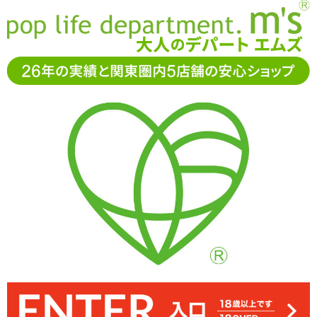
お電話でもご注文・ご相談可能です。お気軽に
0120-361-969
11-15時まで受付（土日
祝休）
アダルトグッズ通販「エムズ」TOP
特集一覧
バイブコレク
ター桃子の大人のおもちゃレポ 「RIANNE S キセナ ラビットバイ
ブ」
バイブコレクター桃子の大人のおもちゃレポ
「RIANNE S キセナ ラビットバイブ」