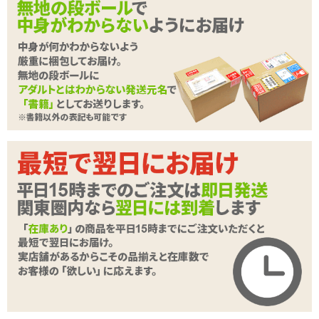
「RIANNE S XENA ライアンエス キセ
ナ ラビットバイブ」を試します
RIANNE S XENA ライアンエス キセナ ラビットバイ
ブ
※販売終了
深く重たい振動と加熱するボディからの、エクスタシーの贈り物。
シンプルだけど高機能。加熱機能搭載の2点責めバイブ
クチコミ評価
商品レビュー一覧