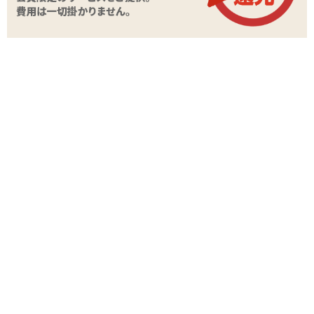
どーん! とゴージャスな化粧箱に入っております。
パッケージにキラリ輝く「RIANNE S」のブランド名!
「RIANNE S(ライアン エス)」はいま、とても勢いを感じるブラン
ドです。 ここでは「XENA(キセナ)」というモデルを採り上げます