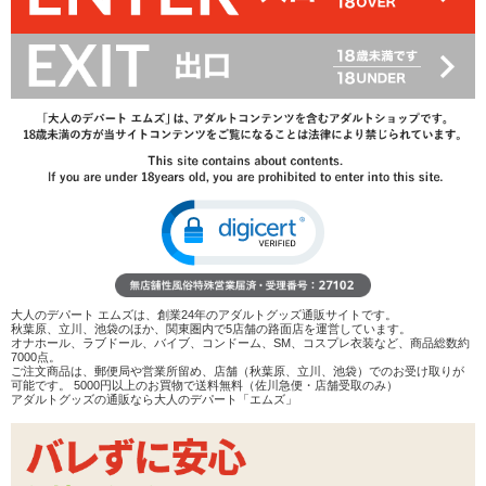
(投稿日:2026/5/22)
バイブコレクターを名乗るようになったときから、私はどんなバイ
ブにもトライしようと決めていました。
流行りの、センスよしデザインよしなバイブはそりゃ素敵です。で
も、女性の感性というのはもっと幅が広くて、歪（いびつ）なも
の、ハードすぎるものに惹かれることもあると思うんです。私はそ
うした欲望も否定したくない。だから、まずは自分の身体で受け止
めてみる。
大人のデパート エムズは、創業24年のアダルトグッズ通販サイトです。
秋葉原、立川、池袋のほか、関東圏内で5店舗の路面店を運営しています。
オナホール、ラブドール、バイブ、コンドーム、SM、コスプレ衣装など、商品総数約
でも時たま、「こ、これは私、受け止めきれるかな……」と一瞬ひ
7000点。
ご注文商品は、郵便局や営業所留め、店舗（秋葉原、立川、池袋）でのお受け取りが
るんでしまうのは許してくださいね。
可能です。 5000円以上のお買物で送料無料（佐川急便・店舗受取のみ）
アダルトグッズの通販なら大人のデパート「エムズ」
今回のは、いままで見たことないほどのハード感が漂ってくる新ア
イテムです。