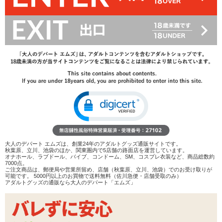
▼投稿日の
新しい順
/
古い順
▼評価の
高い順
/
低い順
便利さを取るか安さを取るか
4
ピクシー ゴージャスデンマに対してのレビューです。
フェアリーミニが丁度壊れたタイミングでこちらに切り替
えてみました。
確かにパワーは差を感じなかったかも。いままで通りの感
大人のデパート エムズは、創業24年のアダルトグッズ通販サイトです。
秋葉原、立川、池袋のほか、関東圏内で5店舗の路面店を運営しています。
覚で使えました。
オナホール、ラブドール、バイブ、コンドーム、SM、コスプレ衣装など、商品総数約
7000点。
充電式になったのでコンセント位置や場所を気にしなくて
ご注文商品は、郵便局や営業所留め、店舗（秋葉原、立川、池袋）でのお受け取りが
よくなったのは大きいですが、お値段がですね……
可能です。 5000円以上のお買物で送料無料（佐川急便・店舗受取のみ）
アダルトグッズの通販なら大人のデパート「エムズ」
多少不便でも安さを取るか、便利さにお金を払うか……分
かれるところだと思います。