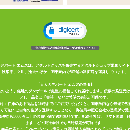
名無しさん
この口コミは参考になりました
2024/01/24
心者向けだけど初バイブには勧めにくい
4
【SALE】biird. Gii バード ジーに対してのレビューです。
のデパート エムズは、アダルトグッズを販売するアダルトショップ通販サイト
ていたポイントでかなり安く買えたので。
秋葉原、立川、池袋のほか、関東圏内で5店舗の路面店を運営しています。
すが細身で、中の気持ちいいポイントを探りやすいです。スティックデ
もめんどくさくてそのまま使ったりも。
【大人のデパート エムズの特徴】
ないよう、無地のダンボールで厳重に梱包してお届けします。伝票の発送元
海外製だけあって扱いやすさや動きの良さは申し分ないです。お値段な
とし、品名は「書籍」などご希望の表記が可能です。
。
届け：在庫のある商品を15時までにご注文いただくと、関東圏内なら最短で翌
こと使いやすさに関しては似た使用感の全然安いスティックローターで
取り可能：ご自宅の住所を登録することなく、郵便局や配送会社の営業所で受
けで無理して買う感じじゃないと思います。
川急便なら5000円以上のお買い物で送料無料です。配送会社は、ヤマト運輸
りやすくピンポイントに刺激したいだけならコレじゃなくてもいいかな
ます。どの配送会社でも日時指定が可能です。
いのでパワーとか故障しにくさとかを考えて、安物買いじゃなく長く使
入商品に応じた「5％のポイント還元」や累計購入金額による「ランク割引」