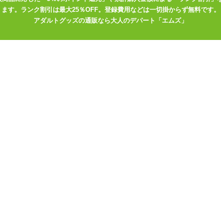
イブであることは間違いないです。
ます。ランク割引は最大25％OFF。登録費用などは一切掛からず無料です。
アダルトグッズの通販なら大人のデパート「エムズ」
名無しさん
この口コミは参考になりました
2024/01/09
みなく楽しめます
5
【SALE】biird. Gii バード ジーに対してのレビューです。
あるオモチャは苦手意識があったんですが、これは払拭させてくれる使
しめました。
はなんだか入りにくそうだったのですが、意外とすんなり入ってくれま
し上げながら小刻みに揺するように刺激するのが気持ちよくて、身体の
ることもありました。
パターンがそれぞれ選べるので自分の気に入る動作も選びやすいし、か
す。