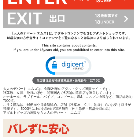
▼投稿日の
新しい順
/
古い順
▼評価の
高い順
/
低い順
開放的にオナできるようになりました
5
SHIOFUKITENA シオフキテーナ 3枚入りに対してのレビ
ューです。
大きな吸水シートは想像以上に使いやすいです。2重構造
になっているので、大量にお漏らししても大丈夫。量にも
大人のデパート エムズは、創業24年のアダルトグッズ通販サイトです。
秋葉原、立川、池袋のほか、関東圏内で5店舗の路面店を運営しています。
よるとは思いますけど潮くらいなら問題なく受け止めてく
オナホール、ラブドール、バイブ、コンドーム、SM、コスプレ衣装など、商品総数約
7000点。
れます。
ご注文商品は、郵便局や営業所留め、店舗（秋葉原、立川、池袋）でのお受け取りが
吸水面は思ったよりサラサラとしていて肌当たり悪くない
可能です。 5000円以上のお買物で送料無料（佐川急便・店舗受取のみ）
アダルトグッズの通販なら大人のデパート「エムズ」
感じ。座ってもゴワゴワしたりはあまり感じませんでし
た。
簡単に折り畳んでポイできるので、後始末も楽でした。