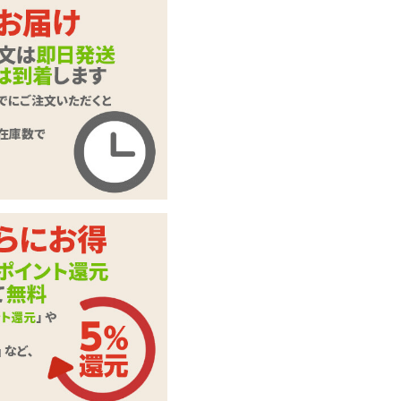
高い順
/
低い順
まくに対してのレビューです。
また違う淡い感じで印刷されてまし
た。
たか？
»不適切なレビューを報告する