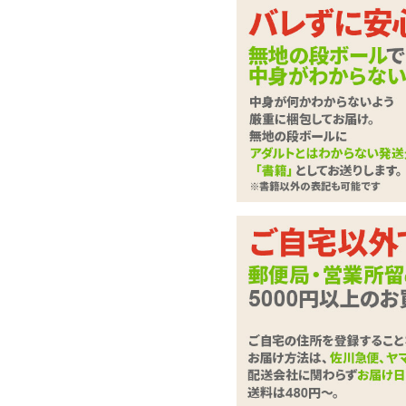
ラブドール
ローター・電マ
バイブレーター
1
件のク
ディルド
ローション・潤滑剤
大
ソープ・お風呂グッズ
SMグッズ
アナルグッズ
コンドーム
ハグピ
一部気
男性サポートグッズ
た。
女性サポートグッズ
結構画
グッズケア・ボディケア
ランジェリー
コスプレ・女装グッズ