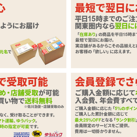
レビューを投稿する
チコミ・レビューがあります。
▼投稿日の
新しい順
/
古い順
▼評価の
貫まく
4
【SALE】インサートハグピロー用ピローケース#98 大貫
ロータイプということで購入しました。
になっていた乳首部分などはボケてるのかなと思いましたが、画像とは
像よりメリハリがありましたが服の色の濃さ違う?と思ってしまいまし
キーくんさん
この口コミは参考になりまし
2019/03/16