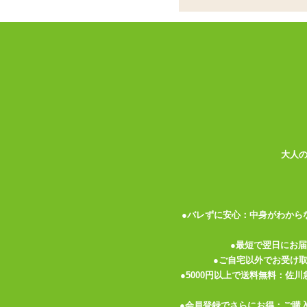
書籍
1
件のク
パーティグッズ
アダルトグッズセット
アダルトグッズメーカー
お買い物ガイド
送料について
大人
伝票記載方法
よくある質問
プライバシーポリシー
●バレずに安心：中身がわから
梱包について
●最短で翌日にお
メルマガ
●ご自宅以外でお受け
FAX注文
●5000円以上で送料無料：佐
お問い合わせ
●会員登録でさらにお得：ご購