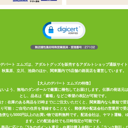
チコミ・レビューがあります。
▼投稿日の
新しい順
/
古い順
▼評価の
のデパート エムズは、アダルトグッズを販売するアダルトショップ通販サイト
秋葉原、立川、池袋のほか、関東圏内で5店舗の路面店を運営しています。
【大人のデパート エムズの特徴】
ないよう、無地のダンボールで厳重に梱包してお届けします。伝票の発送元
とし、品名は「書籍」などご希望の表記が可能です。
届け：在庫のある商品を15時までにご注文いただくと、関東圏内なら最短で翌
取り可能：ご自宅の住所を登録することなく、郵便局や配送会社の営業所で受
川急便なら5000円以上のお買い物で送料無料です。配送会社は、ヤマト運輸
ます。どの配送会社でも日時指定が可能です。
入商品に応じた「5％のポイント還元」や累計購入金額による「ランク割引」