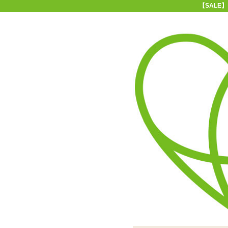
【SALE
11-15時まで受付
0120-361-969
(土日祝休)
商品を探す
ヘルプ
アダルトグッズ通販「エムズ」TOP
【
新商品
セール
オナホール