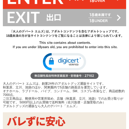
▼投稿日の
新しい順
/
古い順
▼評価の
高い順
/
低い順
誘惑のフェラポーズ
4
インサートハグピロー用ピローケース #8 空維深夜に対し
てのレビューです。
珍しくホール設置側に向けてフェラしてくれているような
ポーズのあるハグピロー用のカバー
大人のデパート エムズは、創業24年のアダルトグッズ通販サイトです。
秋葉原、立川、池袋のほか、関東圏内で5店舗の路面店を運営しています。
フェラホールと組み合わせると最高です!
オナホール、ラブドール、バイブ、コンドーム、SM、コスプレ衣装など、商品総数約
7000点。
表側のスカートたくしあげもグッド
ご注文商品は、郵便局や営業所留め、店舗（秋葉原、立川、池袋）でのお受け取りが
フェラポーズのあるカバーがもっと増えて欲しいですね。
可能です。 5000円以上のお買物で送料無料（佐川急便・店舗受取のみ）
アダルトグッズの通販なら大人のデパート「エムズ」
10Cさん
2018/05/11
この口コミは参考になりましたか？