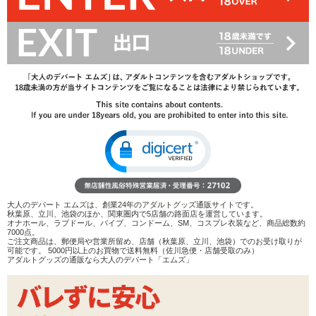
▼投稿日の
新しい順
/
古い順
▼評価の
高い順
/
低い順
パッドがイマイチ
3
おとこの娘用ウレタンバスト&ブラに対してのレビューで
す。
肌に当たる部分がメッシュなのは、いいと思う。また純白
なのも清楚ぽくていい。ただし、ウレタンのパッドは、扁
大人のデパート エムズは、創業24年のアダルトグッズ通販サイトです。
秋葉原、立川、池袋のほか、関東圏内で5店舗の路面店を運営しています。
平すぎて、巨乳感がない。弾力的な柔らかさも、シリコン
オナホール、ラブドール、バイブ、コンドーム、SM、コスプレ衣装など、商品総数約
7000点。
と比べてイマイチです。
ご注文商品は、郵便局や営業所留め、店舗（秋葉原、立川、池袋）でのお受け取りが
可能です。 5000円以上のお買物で送料無料（佐川急便・店舗受取のみ）
アダルトグッズの通販なら大人のデパート「エムズ」
夜のハットトリックさん
2020/09/01
この口コミは参考になりましたか？
»不適切なレビューを報告する