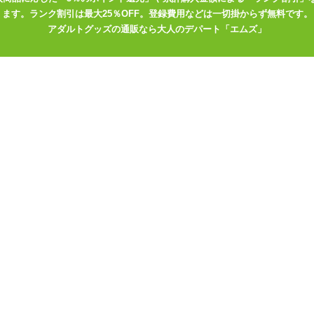
ます。ランク割引は最大25％OFF。登録費用などは一切掛からず無料です。
アダルトグッズの通販なら大人のデパート「エムズ」
再現性はあまり高くなく、真実の口専用であってフェラホール用という
そこそこありますが、真実の口の歯は硬いので痛みを防ぐには十分とは
をマスターしましょう。
10Cさん
この口コミは参考になりました
2018/04/27
ス用に使いました
3
真実の唾液 220mlに対してのレビューです。
の口】のレビューに居た、偉大な先駆者様ではないですが、同志の助け
が、紹介に書かれている通り、ほのかに甘いです。