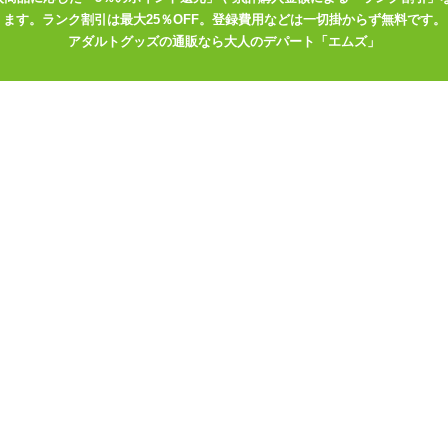
ます。ランク割引は最大25％OFF。登録費用などは一切掛からず無料です。
アダルトグッズの通販なら大人のデパート「エムズ」
オッシャーを一緒に買いました
4
【SALE】純潔 プレミアに対してのレビューです。
雰囲気があるっていうだけでかなり使用感が違うと思います。箱から尻
的なようなエロチックなような、なんとなく江戸川乱歩を思わせる世界
ン系の狭いホールが好きなので使い心地はかなり満足です。しかも硬さ
ないのがいい。置いて使っても安定でした。
すすめと言う事でウオッシャーを一緒に買ったら、メンテナンスが思い
さん
この口コミは参考になりましたか
2015/12/18
心のハイクオリティ