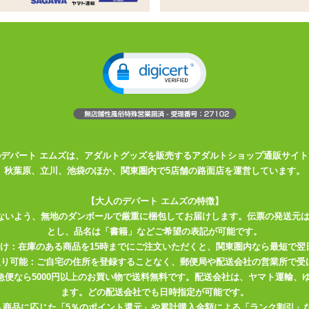
ックの臨場感抜群!
5
【SALE】純潔 プレミアに対してのレビューです。
床に装着する面積が広いので、激しくピストンしてもズレることが少な
クの体勢で楽しんでますが、腰回りもボリュームたっぷりで大満足です
のデパート エムズは、アダルトグッズを販売するアダルトショップ通販サイト
リアルで、お尻の上部にできるエクボみたいな窪みとか、広背筋も盛り
秋葉原、立川、池袋のほか、関東圏内で5店舗の路面店を運営しています。
完成度だと思います。
ージの形が独特なので疑問に思ってましたが、そのまま台座にして使う
【大人のデパート エムズの特徴】
ないよう、無地のダンボールで厳重に梱包してお届けします。伝票の発送元
も四つん這いバックで突いているような感覚を味わえます。
とし、品名は「書籍」などご希望の表記が可能です。
届け：在庫のある商品を15時までにご注文いただくと、関東圏内なら最短で翌
ーの気合が感じられるアダルトグッズですね!
取り可能：ご自宅の住所を登録することなく、郵便局や配送会社の営業所で受
川急便なら5000円以上のお買い物で送料無料です。配送会社は、ヤマト運輸
名無しさん
この口コミは参考になりました
2015/12/21
ます。どの配送会社でも日時指定が可能です。
入商品に応じた「5％のポイント還元」や累計購入金額による「ランク割引」