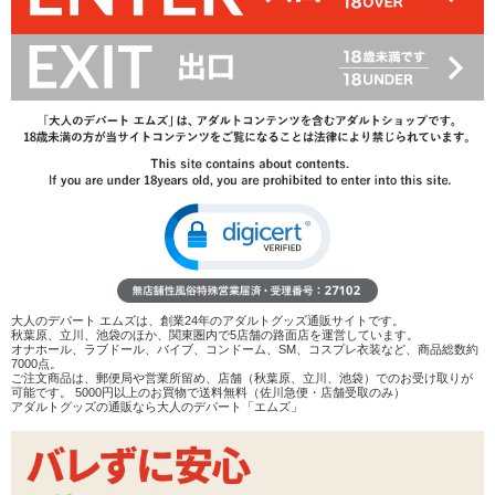
▼投稿日の
新しい順
/
古い順
▼評価の
高い順
/
低い順
可愛いから好きです
5
天上天下 一寸に対してのレビューです。
お尻に使いたくて購入しました。
この太さで、あまり慣れてない私でも入れる事ができまし
た。
ただ、長さがあまりないので動かすとちょっと不満かも
大人のデパート エムズは、創業24年のアダルトグッズ通販サイトです。
秋葉原、立川、池袋のほか、関東圏内で5店舗の路面店を運営しています。
(笑)
オナホール、ラブドール、バイブ、コンドーム、SM、コスプレ衣装など、商品総数約
7000点。
ご注文商品は、郵便局や営業所留め、店舗（秋葉原、立川、池袋）でのお受け取りが
名無しさん
可能です。 5000円以上のお買物で送料無料（佐川急便・店舗受取のみ）
2019/11/26
アダルトグッズの通販なら大人のデパート「エムズ」
この口コミは参考になりましたか？
»不適切なレビューを報告する