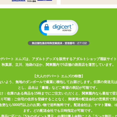
姓
名
必須
ドレス
必須
確認のため2度入力してください。
任意
のデパート エムズは、アダルトグッズを販売するアダルトショップ通販サイト
秋葉原、立川、池袋のほか、関東圏内で5店舗の路面店を運営しています。
【大人のデパート エムズの特徴】
ないよう、無地のダンボールで厳重に梱包してお届けします。伝票の発送元
とし、品名は「書籍」などご希望の表記が可能です。
届け：在庫のある商品を15時までにご注文いただくと、関東圏内なら最短で翌
取り可能：ご自宅の住所を登録することなく、郵便局や配送会社の営業所で受
川急便なら5000円以上のお買い物で送料無料です。配送会社は、ヤマト運輸
ます。どの配送会社でも日時指定が可能です。
入商品に応じた「5％のポイント還元」や累計購入金額による「ランク割引」