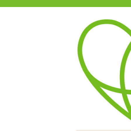
11-15時まで受付
0120-361-969
(土日祝休)
商品を探す
ヘルプ
アダルトグッズ通販「エムズ」TOP
商品別
エムズでは
新商品
今後、
セール
をお待
などの
オナホール
また、