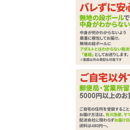
ラブドール
させて
下記に
ローター・電マ
さい。
バイブレーター
ディルド
は必
必須
ローション・潤滑剤
お問合せ
ソープ・お風呂グッズ
SMグッズ
アナルグッズ
コンドーム
お問い合
男性サポートグッズ
(全角100
女性サポートグッズ
グッズケア・ボディケア
ランジェリー
コスプレ・女装グッズ