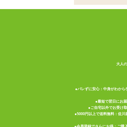
書籍
お名前
パーティグッズ
アダルトグッズセット
メールア
アダルトグッズメーカー
電話番号
お買い物ガイド
送料について
伝票記載方法
大人
よくある質問
プライバシーポリシー
●バレずに安心：中身がわから
梱包について
メルマガ
●最短で翌日にお
●ご自宅以外でお受け
FAX注文
●5000円以上で送料無料：佐
お問い合わせ
●会員登録でさらにお得：ご購