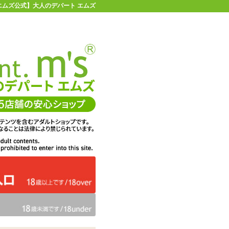
エムズ公式】大人のデパート エムズ
店舗情報・地図
お買い物ガイド
ヘルプ
お問い合わせ
0
イページ
カゴを見る
問・ご意見
ての感想
エムズは、DigiCert社のセキ
くりに活用
ュア・サーバIDを取得してい