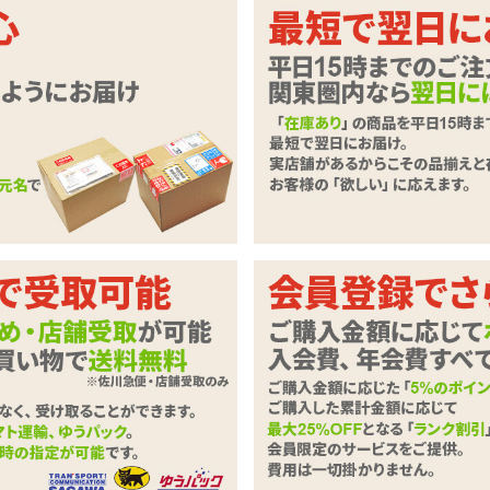
いただきます。
必要事項とご意見・ご要望をご入力のうえ、「確認ページへ」ボタンを
ずご記入下さい。
商品
Smile Makers The Fire Fighter スマイルメーカ
わせ内容
必須
0字以下）
※ご注文に関するお問い合わせは、こちらからお願い