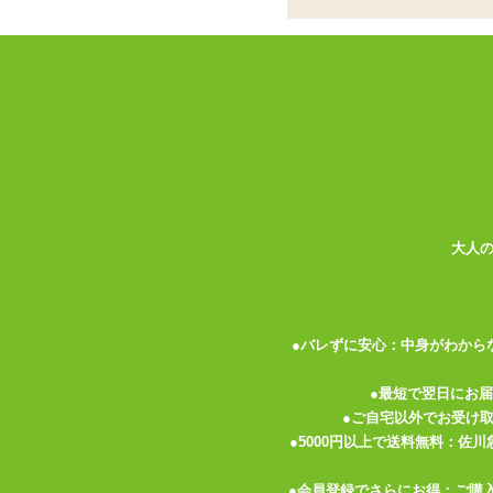
書籍
お名前
パーティグッズ
アダルトグッズセット
メールア
アダルトグッズメーカー
電話番号
お買い物ガイド
送料について
伝票記載方法
大人
よくある質問
プライバシーポリシー
●バレずに安心：中身がわから
梱包について
メルマガ
●最短で翌日にお
●ご自宅以外でお受け
FAX注文
●5000円以上で送料無料：佐
お問い合わせ
●会員登録でさらにお得：ご購