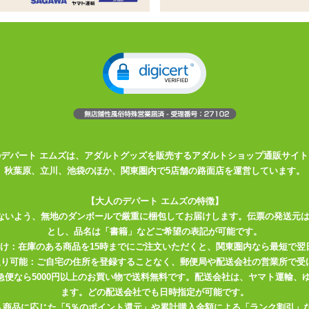
姓
名
必須
ドレス
必須
確認のため2度入力してください。
任意
のデパート エムズは、アダルトグッズを販売するアダルトショップ通販サイト
秋葉原、立川、池袋のほか、関東圏内で5店舗の路面店を運営しています。
【大人のデパート エムズの特徴】
ないよう、無地のダンボールで厳重に梱包してお届けします。伝票の発送元
とし、品名は「書籍」などご希望の表記が可能です。
届け：在庫のある商品を15時までにご注文いただくと、関東圏内なら最短で翌
取り可能：ご自宅の住所を登録することなく、郵便局や配送会社の営業所で受
川急便なら5000円以上のお買い物で送料無料です。配送会社は、ヤマト運輸
ます。どの配送会社でも日時指定が可能です。
入商品に応じた「5％のポイント還元」や累計購入金額による「ランク割引」