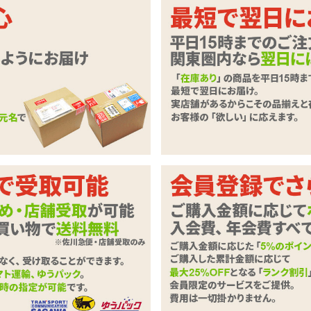
いただきます。
必要事項とご意見・ご要望をご入力のうえ、「確認ページへ」ボタンを
ずご記入下さい。
商品
極嬢フェラ 淫口ぎゃる 春陽モカ
わせ内容
必須
0字以下）
※ご注文に関するお問い合わせは、こちらからお願い