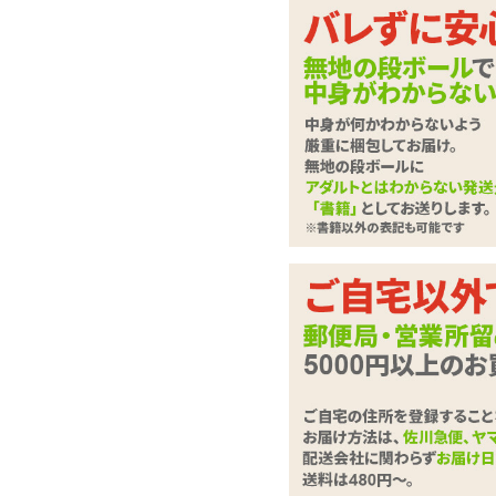
ラブドール
させて
下記に
ローター・電マ
さい。
バイブレーター
ディルド
は必
必須
ローション・潤滑剤
お問合せ
ソープ・お風呂グッズ
SMグッズ
アナルグッズ
コンドーム
お問い合
男性サポートグッズ
(全角100
女性サポートグッズ
グッズケア・ボディケア
ランジェリー
コスプレ・女装グッズ