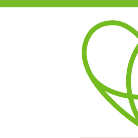
11-15時まで受付
0120-361-969
(土日祝休)
商品を探す
ヘルプ
アダルトグッズ通販「エムズ」TOP
商品別
エムズでは
新商品
今後、
セール
をお待
などの
オナホール
また、