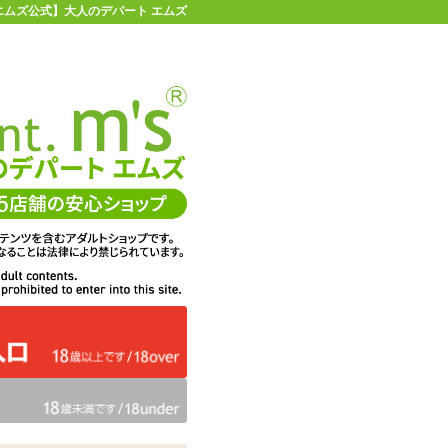
エムズ公式】大人のデパート エムズ
店舗情報・地図
お買い物ガイド
ヘルプ
お問い合わせ
0
イページ
カゴを見る
問・ご意見
ての感想
エムズは、DigiCert社のセキ
くりに活用
ュア・サーバIDを取得してい