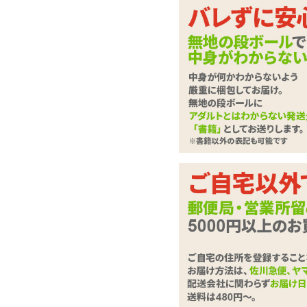
ラブドール
させて
下記に
ローター・電マ
さい。
バイブレーター
ディルド
は必
必須
ローション・潤滑剤
お問合せ
ソープ・お風呂グッズ
SMグッズ
アナルグッズ
コンドーム
お問い合
男性サポートグッズ
(全角100
女性サポートグッズ
グッズケア・ボディケア
ランジェリー
コスプレ・女装グッズ