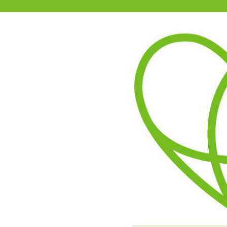
11-15時まで受付
0120-361-969
(土日祝休)
商品を探す
ヘルプ
アダルトグッズ通販「エムズ」TOP
商品別
エムズでは
新商品
今後、
セール
をお待
などの
オナホール
また、