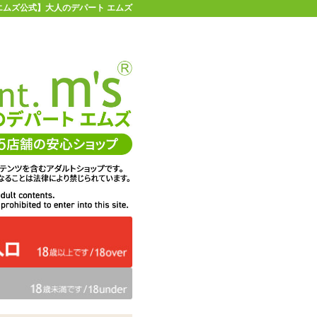
エムズ公式】大人のデパート エムズ
店舗情報・地図
お買い物ガイド
ヘルプ
お問い合わせ
0
イページ
カゴを見る
問・ご意見
ての感想
エムズは、DigiCert社のセキ
くりに活用
ュア・サーバIDを取得してい