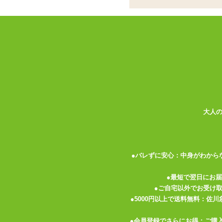
書籍
お名前
パーティグッズ
アダルトグッズセット
メールア
アダルトグッズメーカー
電話番号
お買い物ガイド
送料について
伝票記載方法
大人
よくある質問
プライバシーポリシー
●バレずに安心：中身がわから
梱包について
メルマガ
●最短で翌日にお
●ご自宅以外でお受け
FAX注文
●5000円以上で送料無料：佐
お問い合わせ
●会員登録でさらにお得：ご購