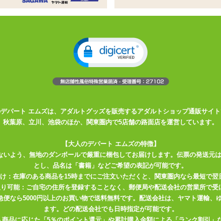
姓
名
必須
ドレス
必須
確認のため2度入力してください。
任意
のデパート エムズは、アダルトグッズを販売するアダルトショップ通販サイト
秋葉原、立川、池袋のほか、関東圏内で5店舗の路面店を運営しています。
【大人のデパート エムズの特徴】
ないよう、無地のダンボールで厳重に梱包してお届けします。伝票の発送元
とし、品名は「書籍」などご希望の表記が可能です。
届け：在庫のある商品を15時までにご注文いただくと、関東圏内なら最短で翌
取り可能：ご自宅の住所を登録することなく、郵便局や配送会社の営業所で受
川急便なら5000円以上のお買い物で送料無料です。配送会社は、ヤマト運輸
ます。どの配送会社でも日時指定が可能です。
入商品に応じた「5％のポイント還元」や累計購入金額による「ランク割引」