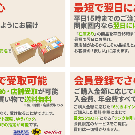
いただきます。
必要事項とご意見・ご要望をご入力のうえ、「確認ページへ」ボタンを
ずご記入下さい。
商品
スイング振動オナホール
わせ内容
必須
0字以下）
※ご注文に関するお問い合わせは、こちらからお願い