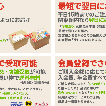
いただきます。
必要事項とご意見・ご要望をご入力のうえ、「確認ページへ」ボタンを
ずご記入下さい。
商品
スパイラル型アナルプラグ リモコン式
わせ内容
必須
0字以下）
※ご注文に関するお問い合わせは、こちらからお願い