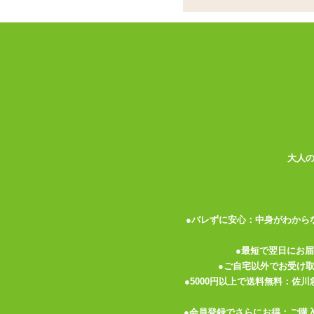
書籍
お名前
パーティグッズ
アダルトグッズセット
メールア
アダルトグッズメーカー
電話番号
お買い物ガイド
送料について
伝票記載方法
大人
よくある質問
プライバシーポリシー
●バレずに安心：中身がわから
梱包について
メルマガ
●最短で翌日にお
●ご自宅以外でお受け
FAX注文
●5000円以上で送料無料：佐
お問い合わせ
●会員登録でさらにお得：ご購