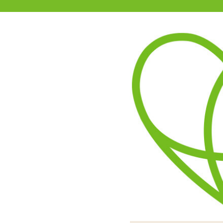
11-15時まで受付
0120-361-969
(土日祝休)
商品を探す
ヘルプ
アダルトグッズ通販「エムズ」TOP
商品別
エムズでは
新商品
今後、
セール
をお待
などの
オナホール
また、