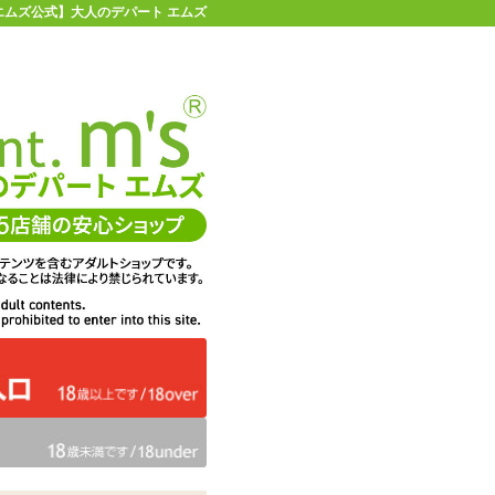
エムズ公式】大人のデパート エムズ
店舗情報・地図
お買い物ガイド
ヘルプ
お問い合わせ
0
イページ
カゴを見る
問・ご意見
ての感想
エムズは、DigiCert社のセキ
くりに活用
ュア・サーバIDを取得してい