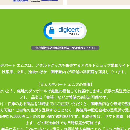
姓
名
必須
ドレス
必須
確認のため2度入力してください。
任意
のデパート エムズは、アダルトグッズを販売するアダルトショップ通販サイト
秋葉原、立川、池袋のほか、関東圏内で5店舗の路面店を運営しています。
【大人のデパート エムズの特徴】
ないよう、無地のダンボールで厳重に梱包してお届けします。伝票の発送元
とし、品名は「書籍」などご希望の表記が可能です。
届け：在庫のある商品を15時までにご注文いただくと、関東圏内なら最短で翌
取り可能：ご自宅の住所を登録することなく、郵便局や配送会社の営業所で受
川急便なら5000円以上のお買い物で送料無料です。配送会社は、ヤマト運輸
ます。どの配送会社でも日時指定が可能です。
入商品に応じた「5％のポイント還元」や累計購入金額による「ランク割引」