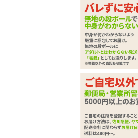
ラブドール
させて
下記に
ローター・電マ
さい。
バイブレーター
ディルド
は必
必須
ローション・潤滑剤
お問合せ
ソープ・お風呂グッズ
SMグッズ
アナルグッズ
コンドーム
お問い合
男性サポートグッズ
(全角100
女性サポートグッズ
グッズケア・ボディケア
ランジェリー
コスプレ・女装グッズ