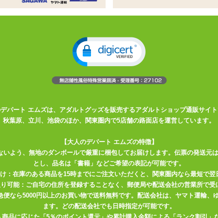
姓
名
必須
ドレス
必須
確認のため2度入力してください。
任意
のデパート エムズは、アダルトグッズを販売するアダルトショップ通販サイト
秋葉原、立川、池袋のほか、関東圏内で5店舗の路面店を運営しています。
【大人のデパート エムズの特徴】
ないよう、無地のダンボールで厳重に梱包してお届けします。伝票の発送元
とし、品名は「書籍」などご希望の表記が可能です。
届け：在庫のある商品を15時までにご注文いただくと、関東圏内なら最短で翌
取り可能：ご自宅の住所を登録することなく、郵便局や配送会社の営業所で受
川急便なら5000円以上のお買い物で送料無料です。配送会社は、ヤマト運輸
ます。どの配送会社でも日時指定が可能です。
入商品に応じた「5％のポイント還元」や累計購入金額による「ランク割引」