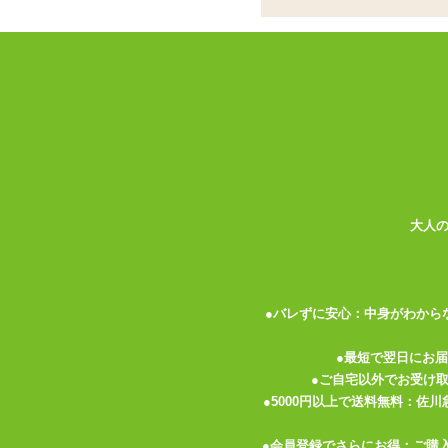
書籍
お名前
パーティグッズ
アダルトグッズセット
メールア
アダルトグッズメーカー
電話番号
お買い物ガイド
送料について
伝票記載方法
大人
よくある質問
プライバシーポリシー
●バレずに安心：中身がわから
梱包について
メルマガ
●最短で翌日にお
●ご自宅以外でお受け
FAX注文
●5000円以上で送料無料：佐
お問い合わせ
●会員登録でさらにお得：ご購