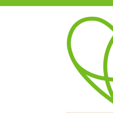
11-15時まで受付
0120-361-969
(土日祝休)
商品を探す
ヘルプ
アダルトグッズ通販「エムズ」TOP
商品別
エムズでは
新商品
今後、
セール
をお待
などの
オナホール
また、