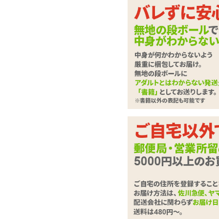
ラブドール
させて
下記に
ローター・電マ
さい。
バイブレーター
ディルド
は必
必須
ローション・潤滑剤
お問合せ
ソープ・お風呂グッズ
SMグッズ
アナルグッズ
コンドーム
お問い合
男性サポートグッズ
(全角100
女性サポートグッズ
グッズケア・ボディケア
ランジェリー
コスプレ・女装グッズ