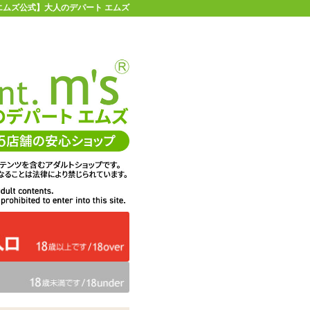
エムズ公式】大人のデパート エムズ
店舗情報・地図
お買い物ガイド
ヘルプ
お問い合わせ
0
イページ
カゴを見る
問・ご意見
ての感想
エムズは、DigiCert社のセキ
くりに活用
ュア・サーバIDを取得してい