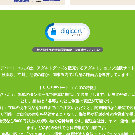
姓
名
必須
ドレス
必須
確認のため2度入力してください。
任意
のデパート エムズは、アダルトグッズを販売するアダルトショップ通販サイト
秋葉原、立川、池袋のほか、関東圏内で5店舗の路面店を運営しています。
【大人のデパート エムズの特徴】
ないよう、無地のダンボールで厳重に梱包してお届けします。伝票の発送元
とし、品名は「書籍」などご希望の表記が可能です。
届け：在庫のある商品を15時までにご注文いただくと、関東圏内なら最短で翌
取り可能：ご自宅の住所を登録することなく、郵便局や配送会社の営業所で受
川急便なら5000円以上のお買い物で送料無料です。配送会社は、ヤマト運輸
ます。どの配送会社でも日時指定が可能です。
入商品に応じた「5％のポイント還元」や累計購入金額による「ランク割引」