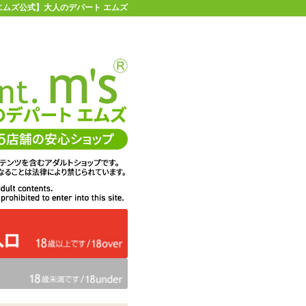
エムズ公式】大人のデパート エムズ
店舗情報・地図
お買い物ガイド
ヘルプ
お問い合わせ
0
イページ
カゴを見る
問・ご意見
ての感想
エムズは、DigiCert社のセキ
くりに活用
ュア・サーバIDを取得してい