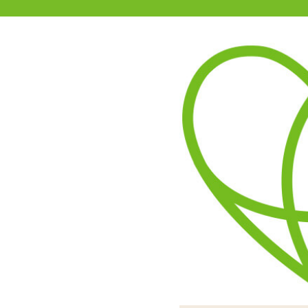
11-15時まで受付
0120-361-969
(土日祝休)
商品を探す
ヘルプ
アダルトグッズ通販「エムズ」TOP
商品別
エムズでは
新商品
今後、
セール
をお待
などの
オナホール
また、