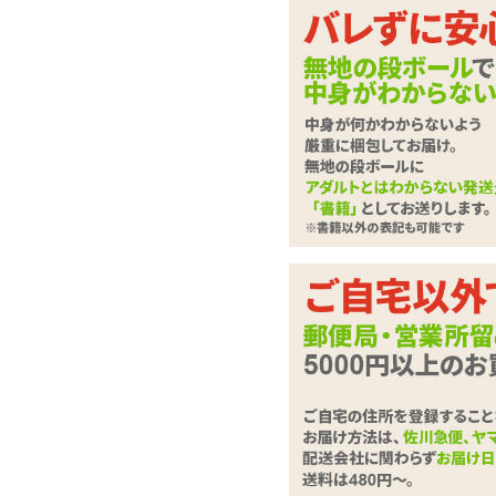
ラブドール
させて
下記に
ローター・電マ
さい。
バイブレーター
ディルド
は必
必須
ローション・潤滑剤
お問合せ
ソープ・お風呂グッズ
SMグッズ
アナルグッズ
コンドーム
お問い合
男性サポートグッズ
(全角100
女性サポートグッズ
グッズケア・ボディケア
ランジェリー
コスプレ・女装グッズ