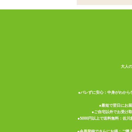
書籍
お名前
パーティグッズ
アダルトグッズセット
メールア
アダルトグッズメーカー
電話番号
お買い物ガイド
送料について
伝票記載方法
大人
よくある質問
プライバシーポリシー
●バレずに安心：中身がわから
梱包について
メルマガ
●最短で翌日にお
●ご自宅以外でお受け
FAX注文
●5000円以上で送料無料：佐
お問い合わせ
●会員登録でさらにお得：ご購