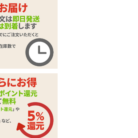
ます。
押してくだ
ご入力頂いた情報はSSL暗号
化通信により保護されます。
メイトセラム 30ml
いたします。