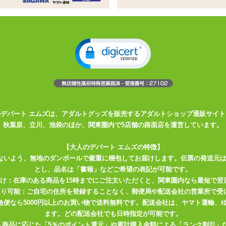
姓
名
必須
ドレス
必須
確認のため2度入力してください。
任意
のデパート エムズは、アダルトグッズを販売するアダルトショップ通販サイト
秋葉原、立川、池袋のほか、関東圏内で5店舗の路面店を運営しています。
【大人のデパート エムズの特徴】
ないよう、無地のダンボールで厳重に梱包してお届けします。伝票の発送元
とし、品名は「書籍」などご希望の表記が可能です。
届け：在庫のある商品を15時までにご注文いただくと、関東圏内なら最短で翌
取り可能：ご自宅の住所を登録することなく、郵便局や配送会社の営業所で受
川急便なら5000円以上のお買い物で送料無料です。配送会社は、ヤマト運輸
ます。どの配送会社でも日時指定が可能です。
入商品に応じた「5％のポイント還元」や累計購入金額による「ランク割引」