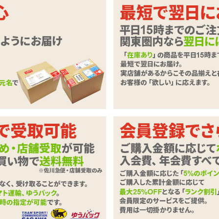
いただきます。
必要事項とご意見・ご要望をご入力のうえ、「確認ページへ」ボタンを
ずご記入下さい。
商品
MAPUTI マプティ オーガニックフレグランス インティ
わせ内容
必須
0字以下）
※ご注文に関するお問い合わせは、こちらからお願い