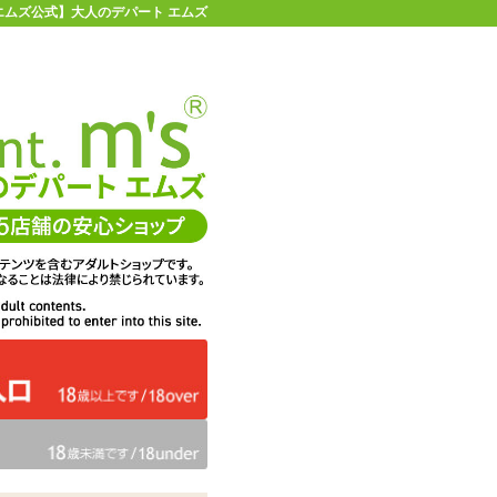
エムズ公式】大人のデパート エムズ
店舗情報・地図
お買い物ガイド
ヘルプ
お問い合わせ
0
イページ
カゴを見る
問・ご意見
ての感想
エムズは、DigiCert社のセキ
くりに活用
ュア・サーバIDを取得してい