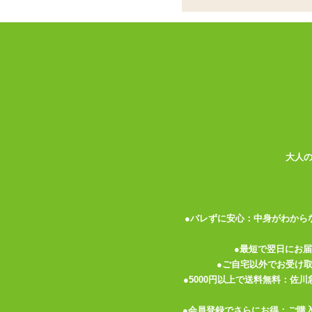
書籍
お名前
パーティグッズ
アダルトグッズセット
メールア
アダルトグッズメーカー
電話番号
お買い物ガイド
送料について
伝票記載方法
大人
よくある質問
プライバシーポリシー
●バレずに安心：中身がわから
梱包について
メルマガ
●最短で翌日にお
●ご自宅以外でお受け
FAX注文
●5000円以上で送料無料：佐
お問い合わせ
●会員登録でさらにお得：ご購