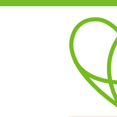
11-15時まで受付
0120-361-969
(土日祝休)
商品を探す
ヘルプ
アダルトグッズ通販「エムズ」TOP
商品別
エムズでは
新商品
今後、
セール
をお待
などの
オナホール
また、