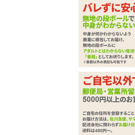
ラブドール
させて
下記に
ローター・電マ
さい。
バイブレーター
ディルド
は必
必須
ローション・潤滑剤
お問合せ
ソープ・お風呂グッズ
SMグッズ
アナルグッズ
コンドーム
お問い合
男性サポートグッズ
(全角100
女性サポートグッズ
グッズケア・ボディケア
ランジェリー
コスプレ・女装グッズ