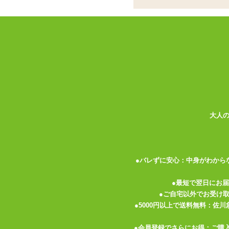
書籍
お名前
パーティグッズ
アダルトグッズセット
メールア
アダルトグッズメーカー
電話番号
お買い物ガイド
送料について
伝票記載方法
大人
よくある質問
プライバシーポリシー
●バレずに安心：中身がわから
梱包について
メルマガ
●最短で翌日にお
●ご自宅以外でお受け
FAX注文
●5000円以上で送料無料：佐
お問い合わせ
●会員登録でさらにお得：ご購