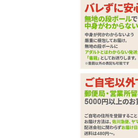
ラブドール
させて
下記に
ローター・電マ
さい。
バイブレーター
ディルド
は必
必須
ローション・潤滑剤
お問合せ
ソープ・お風呂グッズ
SMグッズ
アナルグッズ
コンドーム
お問い合
男性サポートグッズ
(全角100
女性サポートグッズ
グッズケア・ボディケア
ランジェリー
コスプレ・女装グッズ