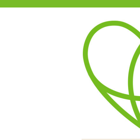
11-15時まで受付
0120-361-969
(土日祝休)
商品を探す
ヘルプ
アダルトグッズ通販「エムズ」TOP
商品別
エムズでは
新商品
今後、
セール
をお待
などの
オナホール
また、