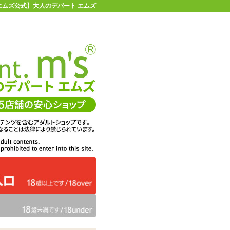
エムズ公式】大人のデパート エムズ
店舗情報・地図
お買い物ガイド
ヘルプ
お問い合わせ
0
イページ
カゴを見る
問・ご意見
ての感想
エムズは、DigiCert社のセキ
くりに活用
ュア・サーバIDを取得してい