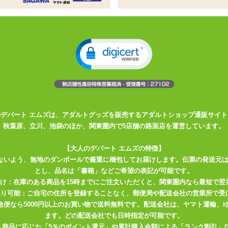
姓
名
必須
ドレス
必須
確認のため2度入力してください。
任意
のデパート エムズは、アダルトグッズを販売するアダルトショップ通販サイト
秋葉原、立川、池袋のほか、関東圏内で5店舗の路面店を運営しています。
【大人のデパート エムズの特徴】
ないよう、無地のダンボールで厳重に梱包してお届けします。伝票の発送元
とし、品名は「書籍」などご希望の表記が可能です。
届け：在庫のある商品を15時までにご注文いただくと、関東圏内なら最短で翌
取り可能：ご自宅の住所を登録することなく、郵便局や配送会社の営業所で受
川急便なら5000円以上のお買い物で送料無料です。配送会社は、ヤマト運輸
ます。どの配送会社でも日時指定が可能です。
入商品に応じた「5％のポイント還元」や累計購入金額による「ランク割引」