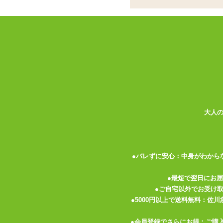
書籍
お名前
パーティグッズ
アダルトグッズセット
メールア
アダルトグッズメーカー
電話番号
お買い物ガイド
送料について
伝票記載方法
大人
よくある質問
プライバシーポリシー
●バレずに安心：中身がわから
梱包について
メルマガ
●最短で翌日にお
●ご自宅以外でお受け
FAX注文
●5000円以上で送料無料：佐
お問い合わせ
●会員登録でさらにお得：ご購