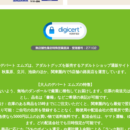
姓
名
必須
ドレス
必須
確認のため2度入力してください。
任意
のデパート エムズは、アダルトグッズを販売するアダルトショップ通販サイト
秋葉原、立川、池袋のほか、関東圏内で5店舗の路面店を運営しています。
【大人のデパート エムズの特徴】
ないよう、無地のダンボールで厳重に梱包してお届けします。伝票の発送元
とし、品名は「書籍」などご希望の表記が可能です。
届け：在庫のある商品を15時までにご注文いただくと、関東圏内なら最短で翌
取り可能：ご自宅の住所を登録することなく、郵便局や配送会社の営業所で受
川急便なら5000円以上のお買い物で送料無料です。配送会社は、ヤマト運輸
ます。どの配送会社でも日時指定が可能です。
入商品に応じた「5％のポイント還元」や累計購入金額による「ランク割引」