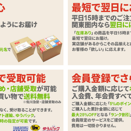
いただきます。
必要事項とご意見・ご要望をご入力のうえ、「確認ページへ」ボタンを
ずご記入下さい。
商品
オープンブラ&ペニスショーツ おとこの娘用Fサイズ
わせ内容
必須
0字以下）
※ご注文に関するお問い合わせは、こちらからお願い