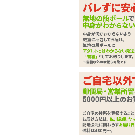
ラブドール
させて
下記に
ローター・電マ
さい。
バイブレーター
ディルド
は必
必須
ローション・潤滑剤
お問合せ
ソープ・お風呂グッズ
SMグッズ
アナルグッズ
コンドーム
お問い合
男性サポートグッズ
(全角100
女性サポートグッズ
グッズケア・ボディケア
ランジェリー
コスプレ・女装グッズ