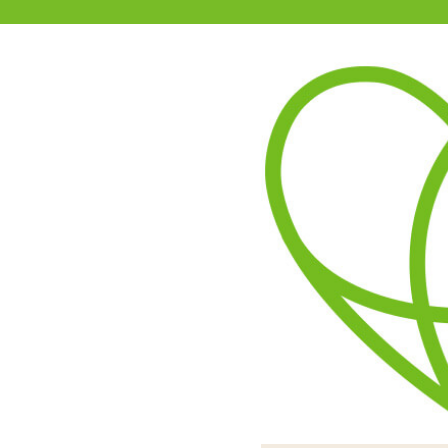
11-15時まで受付
0120-361-969
(土日祝休)
商品を探す
ヘルプ
アダルトグッズ通販「エムズ」TOP
商品別
エムズでは
新商品
今後、
セール
をお待
などの
オナホール
また、