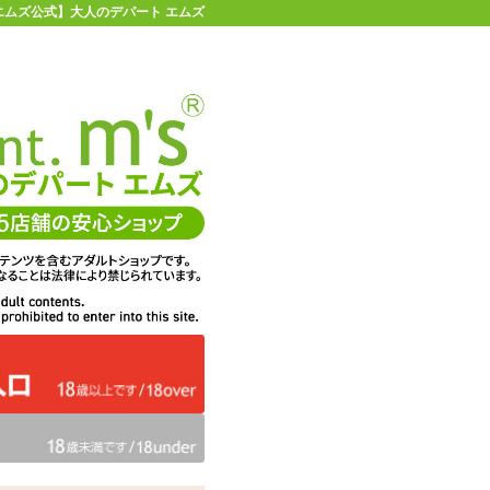
エムズ公式】大人のデパート エムズ
店舗情報・地図
お買い物ガイド
ヘルプ
お問い合わせ
0
イページ
カゴを見る
問・ご意見
ての感想
エムズは、DigiCert社のセキ
くりに活用
ュア・サーバIDを取得してい