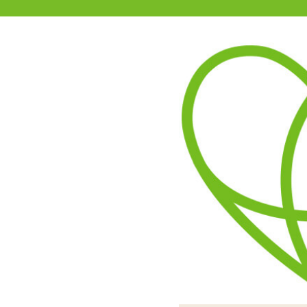
11-15時まで受付
0120-361-969
(土日祝休)
商品を探す
ヘルプ
アダルトグッズ通販「エムズ」TOP
商品別
エムズでは
新商品
今後、
セール
をお待
などの
オナホール
また、