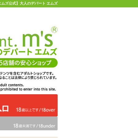
エムズ公式】大人のデパート エムズ
店舗情報・地図
お買い物ガイド
ヘルプ
お問い合わせ
0
イページ
カゴを見る
問・ご意見
ての感想
エムズは、DigiCert社のセキ
くりに活用
ュア・サーバIDを取得してい