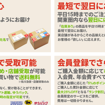
いただきます。
必要事項とご意見・ご要望をご入力のうえ、「確認ページへ」ボタンを
ずご記入下さい。
商品
トカ ナチュラルプレジャージェル 6ml×10個
わせ内容
必須
0字以下）
※ご注文に関するお問い合わせは、こちらからお願い