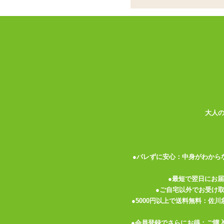
書籍
お名前
パーティグッズ
アダルトグッズセット
メールア
アダルトグッズメーカー
電話番号
お買い物ガイド
送料について
伝票記載方法
大人
よくある質問
プライバシーポリシー
●バレずに安心：中身がわから
梱包について
メルマガ
●最短で翌日にお
●ご自宅以外でお受け
FAX注文
●5000円以上で送料無料：佐
お問い合わせ
●会員登録でさらにお得：ご購