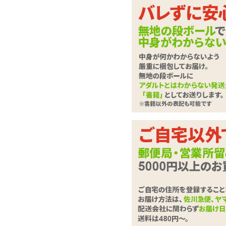
ラブドール
させて
下記に
ローター・電マ
さい。
バイブレーター
ディルド
は必
必須
ローション・潤滑剤
お問合せ
ソープ・お風呂グッズ
SMグッズ
アナルグッズ
コンドーム
お問い合
男性サポートグッズ
(全角100
女性サポートグッズ
グッズケア・ボディケア
ランジェリー
コスプレ・女装グッズ