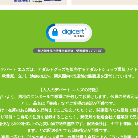
姓
名
必須
ドレス
必須
確認のため2度入力してください。
任意
のデパート エムズは、アダルトグッズを販売するアダルトショップ通販サイト
秋葉原、立川、池袋のほか、関東圏内で5店舗の路面店を運営しています。
【大人のデパート エムズの特徴】
ないよう、無地のダンボールで厳重に梱包してお届けします。伝票の発送元
とし、品名は「書籍」などご希望の表記が可能です。
届け：在庫のある商品を15時までにご注文いただくと、関東圏内なら最短で翌
取り可能：ご自宅の住所を登録することなく、郵便局や配送会社の営業所で受
川急便なら5000円以上のお買い物で送料無料です。配送会社は、ヤマト運輸
ます。どの配送会社でも日時指定が可能です。
入商品に応じた「5％のポイント還元」や累計購入金額による「ランク割引」