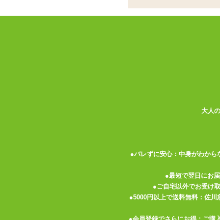
書籍
お名前
パーティグッズ
アダルトグッズセット
メールア
アダルトグッズメーカー
電話番号
お買い物ガイド
送料について
伝票記載方法
大人
よくある質問
プライバシーポリシー
●バレずに安心：中身がわから
梱包について
メルマガ
●最短で翌日にお
●ご自宅以外でお受け
FAX注文
●5000円以上で送料無料：佐
お問い合わせ
●会員登録でさらにお得：ご購