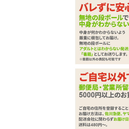
ラブドール
させて
下記に
ローター・電マ
さい。
バイブレーター
ディルド
は必
必須
ローション・潤滑剤
お問合せ
ソープ・お風呂グッズ
SMグッズ
アナルグッズ
コンドーム
お問い合
男性サポートグッズ
(全角100
女性サポートグッズ
グッズケア・ボディケア
ランジェリー
コスプレ・女装グッズ