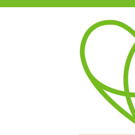
11-15時まで受付
0120-361-969
(土日祝休)
商品を探す
ヘルプ
アダルトグッズ通販「エムズ」TOP
商品別
エムズでは
新商品
今後、
セール
をお待
などの
オナホール
また、