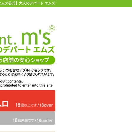
エムズ公式】大人のデパート エムズ
店舗情報・地図
お買い物ガイド
ヘルプ
お問い合わせ
0
イページ
カゴを見る
問・ご意見
ての感想
エムズは、DigiCert社のセキ
くりに活用
ュア・サーバIDを取得してい