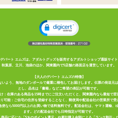
姓
名
必須
ドレス
必須
確認のため2度入力してください。
任意
のデパート エムズは、アダルトグッズを販売するアダルトショップ通販サイト
秋葉原、立川、池袋のほか、関東圏内で5店舗の路面店を運営しています。
【大人のデパート エムズの特徴】
ないよう、無地のダンボールで厳重に梱包してお届けします。伝票の発送元
とし、品名は「書籍」などご希望の表記が可能です。
届け：在庫のある商品を15時までにご注文いただくと、関東圏内なら最短で翌
取り可能：ご自宅の住所を登録することなく、郵便局や配送会社の営業所で受
川急便なら5000円以上のお買い物で送料無料です。配送会社は、ヤマト運輸
ます。どの配送会社でも日時指定が可能です。
入商品に応じた「5％のポイント還元」や累計購入金額による「ランク割引」