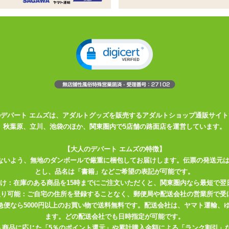
姓
名
必須
ドレス
必須
確認のため2度入力してください。
任意
のデパート エムズは、アダルトグッズを販売するアダルトショップ通販サイト
秋葉原、立川、池袋のほか、関東圏内で5店舗の路面店を運営しています。
【大人のデパート エムズの特徴】
ないよう、無地のダンボールで厳重に梱包してお届けします。伝票の発送元
とし、品名は「書籍」などご希望の表記が可能です。
届け：在庫のある商品を15時までにご注文いただくと、関東圏内なら最短で翌
取り可能：ご自宅の住所を登録することなく、郵便局や配送会社の営業所で受
川急便なら5000円以上のお買い物で送料無料です。配送会社は、ヤマト運輸
ます。どの配送会社でも日時指定が可能です。
入商品に応じた「5％のポイント還元」や累計購入金額による「ランク割引」