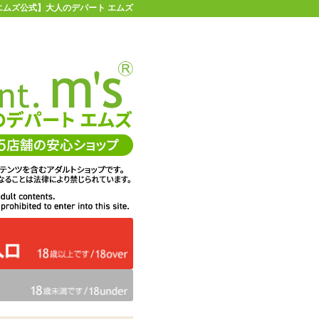
エムズ公式】大人のデパート エムズ
店舗情報・地図
お買い物ガイド
ヘルプ
お問い合わせ
0
イページ
カゴを見る
問・ご意見
ての感想
エムズは、DigiCert社のセキ
くりに活用
ュア・サーバIDを取得してい