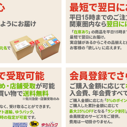
いただきます。
必要事項とご意見・ご要望をご入力のうえ、「確認ページへ」ボタンを
ずご記入下さい。
商品
ラブボディ aki 専用オリジナル水着
わせ内容
必須
0字以下）
※ご注文に関するお問い合わせは、こちらからお願い