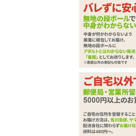
ラブドール
させて
下記に
ローター・電マ
さい。
バイブレーター
ディルド
は必
必須
ローション・潤滑剤
お問合せ
ソープ・お風呂グッズ
SMグッズ
アナルグッズ
コンドーム
お問い合
男性サポートグッズ
(全角100
女性サポートグッズ
グッズケア・ボディケア
ランジェリー
コスプレ・女装グッズ