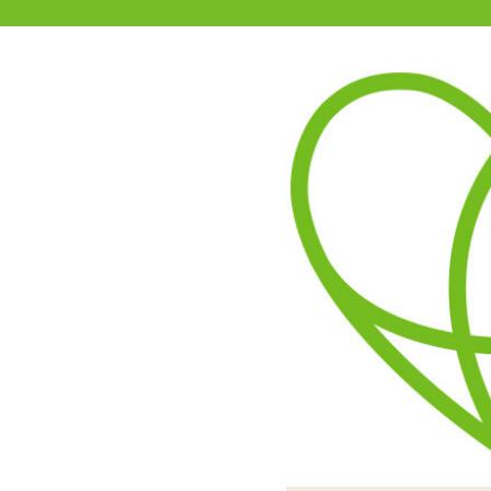
11-15時まで受付
0120-361-969
(土日祝休)
商品を探す
ヘルプ
アダルトグッズ通販「エムズ」TOP
商品別
エムズでは
新商品
今後、
セール
をお待
などの
オナホール
また、