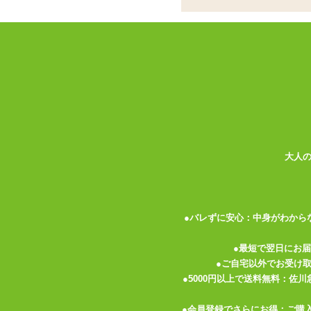
書籍
お名前
パーティグッズ
アダルトグッズセット
メールア
アダルトグッズメーカー
電話番号
お買い物ガイド
送料について
伝票記載方法
大人
よくある質問
プライバシーポリシー
●バレずに安心：中身がわから
梱包について
メルマガ
●最短で翌日にお
●ご自宅以外でお受け
FAX注文
●5000円以上で送料無料：佐
お問い合わせ
●会員登録でさらにお得：ご購