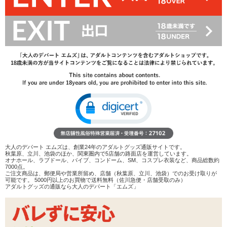
7,480
円(税込)
9,680円(税込)
→
レビューを見る
検討リストへ追加
レビューを書く
商品へのお問い合わせ
在庫状況：
販売終了
商品説明
『ロザリア』は小ぶりサイズのパワフルバイブ。
大人のデパート エムズは、創業24年のアダルトグッズ通販サイトです。
秋葉原、立川、池袋のほか、関東圏内で5店舗の路面店を運営しています。
初心者でも挿入しやすい細身サイズでありながら膣圧に負けること
オナホール、ラブドール、バイブ、コンドーム、SM、コスプレ衣装など、商品総数約
7000点。
なく
ご注文商品は、郵便局や営業所留め、店舗（秋葉原、立川、池袋）でのお受け取りが
可能です。 5000円以上のお買物で送料無料（佐川急便・店舗受取のみ）
ぐるんぐるんと回転。
アダルトグッズの通販なら大人のデパート「エムズ」
回転パールは4段と長めに設計されているので、入口から奥まで
ナカ全体を刺激します。