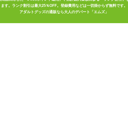
ます。ランク割引は最大25％OFF。登録費用などは一切掛からず無料です。
工学に基づいた形状「プレジャーエッジ」は、多彩な振動をお届けしま
アダルトグッズの通販なら大人のデパート「エムズ」
シルクのような柔らかさ。
しい振動で、より強力で激しいオーガズムをご体験ください。