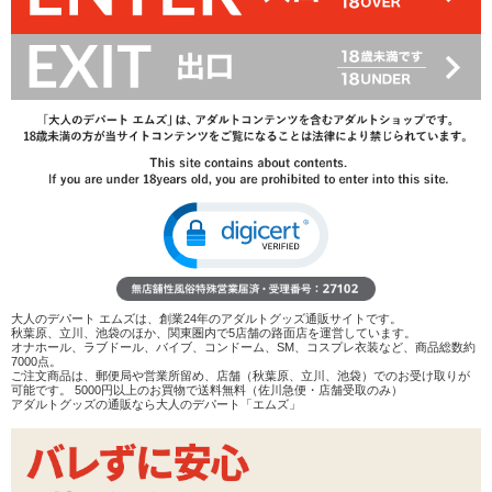
円(税込)
1,650円(税込)
→
レビューを見る
検討リストへ追加
レビューを書く
商品へのお問い合わせ
数量：
カートに入れる
在庫状況：
即納
商品説明
ココがポイント
大人のデパート エムズは、創業24年のアダルトグッズ通販サイトです。
秋葉原、立川、池袋のほか、関東圏内で5店舗の路面店を運営しています。
✓
MAPUTIの香りに冷感成分を配合したデオドラントスプ
オナホール、ラブドール、バイブ、コンドーム、SM、コスプレ衣装など、商品総数約
レー
7000点。
ご注文商品は、郵便局や営業所留め、店舗（秋葉原、立川、池袋）でのお受け取りが
✓
消臭・抗菌成分も配合。汗臭さとバッティングしません
可能です。 5000円以上のお買物で送料無料（佐川急便・店舗受取のみ）
✓
性別問わずお使いいただけます
アダルトグッズの通販なら大人のデパート「エムズ」
<メーカーコメント>
『超絶ひんやり』を実感！大人気「MAPUTIの香り」に爽やかな