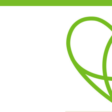
11-15時まで受付
0120-361-969
(土日祝休)
商品を探す
ヘルプ
アダルトグッズ通販「エムズ」TOP
【SALE】ZALO calla ザロ
4.67
レビューを見る（3）
オランダカイウという植物の形
底部側は通常のスティック
花弁の形をした上部は突起
ローターを上下
たり。シン