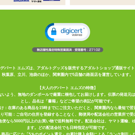
にした、両端にローターを内蔵したスティックローター
として、もう片方は先端を押し当てつつ振動でポイントを包み
様です
ョンを得た、この美しくデザインされたパーソナルマッサージャーは、
イバシーを重視する女性のために作られており、機能性を損なうことな
のデパート エムズは、アダルトグッズを販売するアダルトショップ通販サイト
かなシリコン製の外装には、2 つの強力なモーターが内蔵されていま
秋葉原、立川、池袋のほか、関東圏内で5店舗の路面店を運営しています。
えて刺激を与え、根付いたベースが内部に刺激を与えて比類のない体験
【大人のデパート エムズの特徴】
ないよう、無地のダンボールで厳重に梱包してお届けします。伝票の発送元
とし、品名は「書籍」などご希望の表記が可能です。
製で、IPX7 防水等級によりお手入れも簡単です。自宅でも外出先で
届け：在庫のある商品を15時までにご注文いただくと、関東圏内なら最短で翌
ナーになります。
取り可能：ご自宅の住所を登録することなく、郵便局や配送会社の営業所で受
川急便なら5000円以上のお買い物で送料無料です。配送会社は、ヤマト運輸
ます。どの配送会社でも日時指定が可能です。
入商品に応じた「5％のポイント還元」や累計購入金額による「ランク割引」