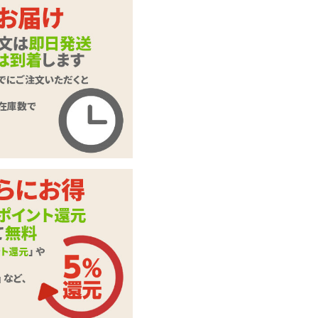
カートに入れる
【SALE】ZALO call
商品名
a ザロ カラー
商品コード
040204087
メーカー価
オープン価格
格
購入価格
7,106
円(税込)
ポイント
323P
カテゴリ
ZALO(ザロ)
メーカー・
ZALO(ザロ)
ブランド