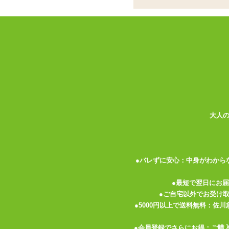
スティックローター
ココがポイント
✓
オランダカイウの造形をモチーフ
✓
片方は通常のスティックローター
込みます
✓
動作はUSB充電式の完全防水仕
<メーカーコメント>
優美なオランダカイウからインスピレーシ
あなたの生活に静かに溶け込みます。プラ
大人
く目立たないように作られています。滑ら
す。花びらのような先端が外部に振動を与
を提供します。
●バレずに安心：中身がわから
安全性を考慮した食品グレードのシリコン
●最短で翌日にお
も、この製品はあなたの最も親密なパート
●ご自宅以外でお受け
●5000円以上で送料無料：佐
体に安全な高級シリコン製
バイブレーター
●会員登録でさらにお得：ご購