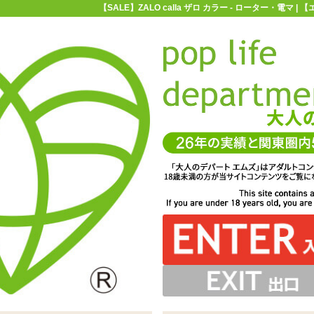
【SALE】ZALO calla ザロ カラー - ローター・電マ
お買い物ガイド
お問い合わせ
マ
ローター・電マ
ZALO(ザロ)
【SALE】ZALO calla ザロ カラー
 カラー
をモチーフにしたスティックローター「ZALO calla ザ
ローターとして、ピンポイントの刺激から膣へ挿入も行っ
がポイントを押して圧迫しつつ、振動で包み込むように刺
2箇所に配置し、両端で異なる責め方が行えます
プルな形なのでオールマイティに扱えます
ロ カラー ピンク」
激を与えます