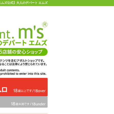
 | 【エムズ公式】大人のデパート エムズ
店舗情報・地図
お買い物ガイド
ヘルプ
お問い合わせ
0
イページ
カゴを見る
在庫状況：
即納
7,106
エムズ価格：
円(税込)
323P
ポイント：
数量：
カラー：
ピンク