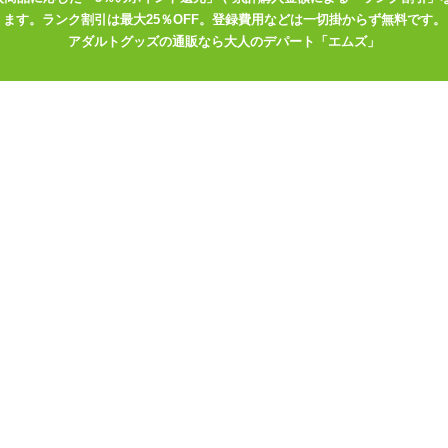
ます。ランク割引は最大25％OFF。登録費用などは一切掛からず無料です。
アダルトグッズの通販なら大人のデパート「エムズ」
BS
) の水中に最大30分間浸漬しても保護されます
可能
ブル、収納ポーチ、取扱説明書、保証書