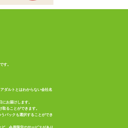
全長240mm、挿入
本体サイ
長100mm、ハンド
ズ・容量
ル幅18mm、全体幅
53mm、重量52g
動力
USB充電式
機能
振動8パターン
音の大きさ
<50dB
素材・成分
シリコン、ABS
です。
充電用USBケーブル
(Type A)、収納ポー
付属品
チ、取扱説明書、保
はアダルトとはわからない会社名
証書
備考
防水(IPX7)
日にお届けします。
け取ることができます。
、ゆうパックも選択することができ
この商品について問い合わせ
など、会員限定のサービスがあり