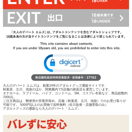
41%OFF
2,486
円(税込)
4,180円(税込)
→
レビューを見る
検討リストへ追加
レビューを書く
商品へのお問い合わせ
タイプ：
B
A
在庫状況：
販売終了
大人のデパート エムズは、創業24年のアダルトグッズ通販サイトです。
秋葉原、立川、池袋のほか、関東圏内で5店舗の路面店を運営しています。
オナホール、ラブドール、バイブ、コンドーム、SM、コスプレ衣装など、商品総数約
商品説明
7000点。
ご注文商品は、郵便局や営業所留め、店舗（秋葉原、立川、池袋）でのお受け取りが
可能です。 5000円以上のお買物で送料無料（佐川急便・店舗受取のみ）
安心できる高品質のグッズで大人気の
「BOSS」
シリーズより、振
アダルトグッズの通販なら大人のデパート「エムズ」
動機能のついているアナルプラグが登場です。名前は「ボス・バル
ーンディレーション」、バルーンタイプとなっており、大きさの異
なる2つのタイプがあります。