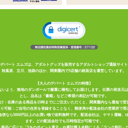
スリング
タイプの3種類。しっかり締めつけ勃起もサポート
が合体、いつものプレイに新領域の快感をプラス。
のデパート エムズは、アダルトグッズを販売するアダルトショップ通販サイト
ポイントに刺激し、竿とのダブル刺激を実現します。
秋葉原、立川、池袋のほか、関東圏内で5店舗の路面店を運営しています。
さばることなく、プレイ中の雰囲気も害しません。
【大人のデパート エムズの特徴】
 超‼勃っきリング 竿元がっちり＆バイブ
ないよう、無地のダンボールで厳重に梱包してお届けします。伝票の発送元
の敏感な部分を振動刺激。 竿をギュっと締め付ける電動リング。
とし、品名は「書籍」などご希望の表記が可能です。
快感をUP。
届け：在庫のある商品を15時までにご注文いただくと、関東圏内なら最短で翌
取り可能：ご自宅の住所を登録することなく、郵便局や配送会社の営業所で受
川急便なら5000円以上のお買い物で送料無料です。配送会社は、ヤマト運輸
ます。どの配送会社でも日時指定が可能です。
入商品に応じた「5％のポイント還元」や累計購入金額による「ランク割引」