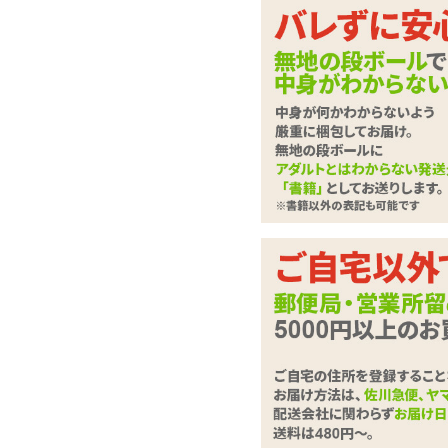
大事な場所のことだ
自浄作用を助ける乳酸