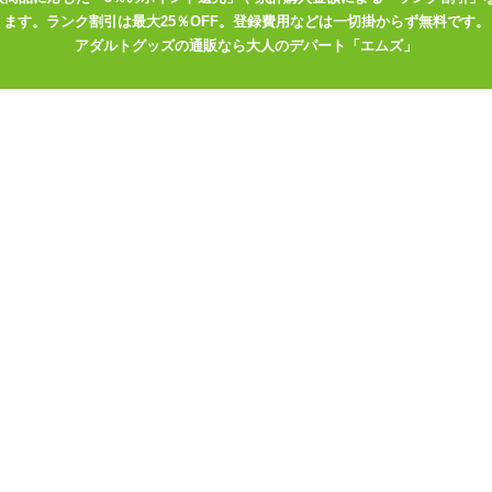
ます。ランク割引は最大25％OFF。登録費用などは一切掛からず無料です。
できません。必ずキャップをはずしてお使いください。
アダルトグッズの通販なら大人のデパート「エムズ」
妊効果はありません。
やめください。ご使用後は清潔を保つため拭き取るか洗い流すことをお
ないで下さい。
光を避け、湿気の少ない涼しいところに保管してください。