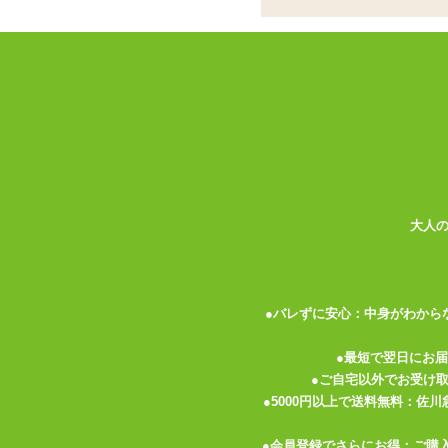
デ
ココがポイント
✓
洗い流さず膣内環境を補う、ジェ
✓
ジェルには膣内の自浄作用を高め
✓
スティック型でかさばらずポーチ
<メーカーコメント>
気になるにおい・おりものに
長引く生理が早く終わる
大人
どこでも使える新感覚ジェルタイプのビデ
乳酸配合のジェルを膣内に直接注入して膣
に洗い流してしまうタイプのビデとは違い
●バレずに安心：中身がわから
におい・おりものを軽減します。
●最短で翌日にお
●ご自宅以外でお受け
成分:精製水・グリセリン・ヒドロキシエ
●5000円以上で送料無料：佐
ル・エデト酸ニナトリウム・ヒアルロン酸
●会員登録でさらにお得：ご購