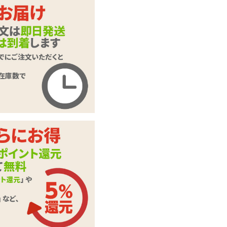
3本入り
10本入り
10本入り×3セット
ウェットトラスト
商品名
膣洗浄器 インクリ
ア
商品コード
TOY-1809001
メーカー価
1,320
円(税込)
格
購入価格
1,100
円(税込)
ポイント
50P
デリケートゾーンケ
カテゴリ
ア
入数
1.7g×3本