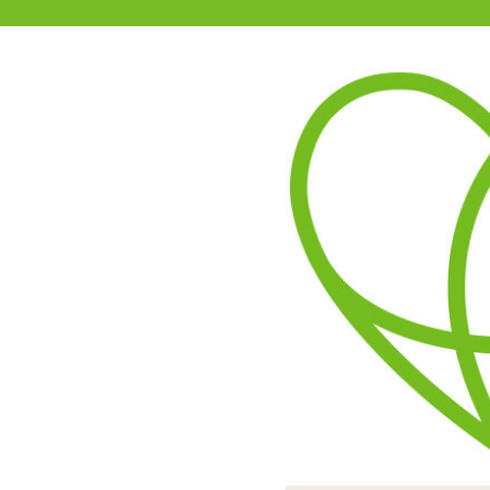
11-15時まで受付
0120-361-969
(土日祝休)
商品を探す
ヘルプ
アダルトグッズ通販「エムズ」TOP
ウェットトラスト 膣洗浄器 
乳酸菌配合のジェルで膣内
本体はタンポン程度の太さ
リラックスした状態で本体
ジェルは無色透明で高粘度
ご使用時は
トトラスト 膣洗浄器 イン
ょう。毎回新しく開封して
す。注入後は膣からジェル