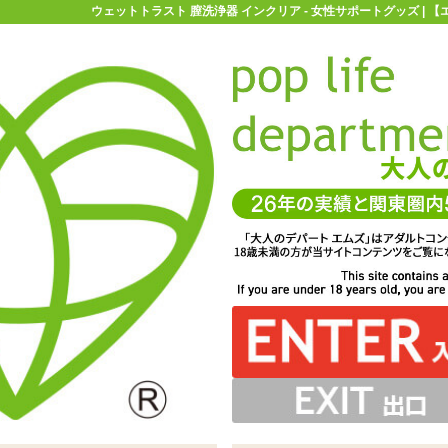
ウェットトラスト 膣洗浄器 インクリア - 女性サポートグッズ | 
お買い物ガイド
お問い合わせ
マ
女性サポートグッズ
デリケートゾーンケア
ウェットトラスト 膣
インクリア
の自浄作用を助けるジェルタイプの使い捨てビデ「ウェッ
。丸みを帯びているので粘膜への負担もほとんどないでし
を挿入したあとシリンジを押し、ジェルを膣内に注入しま
。においはありませんが、舐めると少々酸味を感じます
先端のキャップを外してお使いください
クリア 3本入り」初めて使う方やお試しで使う方はこちらを
使うので衛生的。個包装の袋には消費期限も記載されてい
が流れ出てきますので、気になる方は生理用ナプキンなど
をお使いください
どうぞ
ます