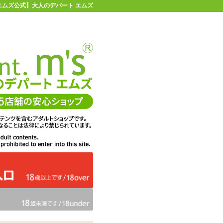
【エムズ公式】大人のデパート エムズ
店舗情報・地図
お買い物ガイド
ヘルプ
お問い合わせ
0
イページ
カゴを見る
洗浄器 インクリア
在庫状況：
販売終了
17%OFF
メーカー価格：
1,320
円(税込)
1,100
エムズ価格：
円(税込)
50P
ポイント：
個数：