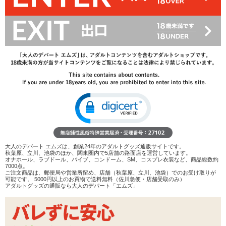
レビューを見る
検討リストへ追加
レビューを書く
商品へのお問い合わせ
在庫状況：
販売終了
商品説明
ココがポイント
✓
初心者さんにも安心のもっちりTPR素材のミニバイブ
✓
小さいのにスイング機能もクリバイブもついた2点攻め
大人のデパート エムズは、創業24年のアダルトグッズ通販サイトです。
✓
大きくは無いけどもややモーター音が気になる場合もア
秋葉原、立川、池袋のほか、関東圏内で5店舗の路面店を運営しています。
リ
オナホール、ラブドール、バイブ、コンドーム、SM、コスプレ衣装など、商品総数約
7000点。
「P.S.シェリ」の特徴はなんと言ってもほんとうに『とっても』小
ご注文商品は、郵便局や営業所留め、店舗（秋葉原、立川、池袋）でのお受け取りが
可能です。 5000円以上のお買物で送料無料（佐川急便・店舗受取のみ）
さいこと。 挿入可能部分の長さはおよそ7cm程で太さの最大径は約
アダルトグッズの通販なら大人のデパート「エムズ」
3cm。 バイブレーターに慣れていない方でも安心して奥まで挿入出
来るサイズです。 クリバイブも付属した2点攻めバイブですので、
小さいながらもバイブレーターの基本機能を体験する事が可能で