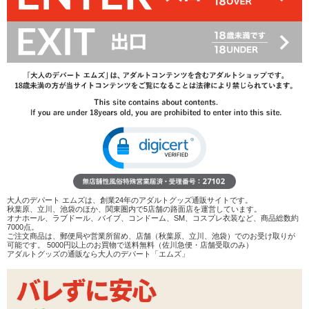
円(税込)
20,328円(税込)
→
レビューを見る
検討リストへ追加
レビューを書く
商品へのお問い合わせ
在庫状況：
販売終了
商品説明
ココがポイント
✓
ロマンティックなデザインで高品質なアダルトトイ、
ZALOシリーズ
大人のデパート エムズは、創業24年のアダルトグッズ通販サイトです。
秋葉原、立川、池袋のほか、関東圏内で5店舗の路面店を運営しています。
✓
スマホアプリでの操作にも対応、本体・スマホどちらか
オナホール、ラブドール、バイブ、コンドーム、SM、コスプレ衣装など、商品総数約
らでも使えます
7000点。
ご注文商品は、郵便局や営業所留め、店舗（秋葉原、立川、池袋）でのお受け取りが
✓
粘膜を押し広げてGスポットを震わせる重量感ある2点
可能です。 5000円以上のお買物で送料無料（佐川急便・店舗受取のみ）
責めバイブ
アダルトグッズの通販なら大人のデパート「エムズ」
<メーカーコメント>
Gスポット、クリトリス、中の奥まで同時に刺激できる特徴的なフ