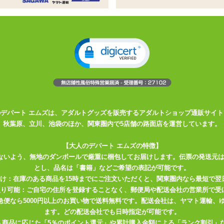
向けローター
て刺激箇所を変えられます
コンとローターはピンジャックの着脱式になっています
のデパート エムズは、アダルトグッズを販売するアダルトショップ通販サイト
秋葉原、立川、池袋のほか、関東圏内で5店舗の路面店を運営しています。
【大人のデパート エムズの特徴】
ないよう、無地のダンボールで厳重に梱包してお届けします。伝票の発送元
とし、品名は「書籍」などご希望の表記が可能です。
届け：在庫のある商品を15時までにご注文いただくと、関東圏内なら最短で翌
取り可能：ご自宅の住所を登録することなく、郵便局や配送会社の営業所で受
川急便なら5000円以上のお買い物で送料無料です。配送会社は、ヤマト運輸
ます。どの配送会社でも日時指定が可能です。
入商品に応じた「5％のポイント還元」や累計購入金額による「ランク割引」