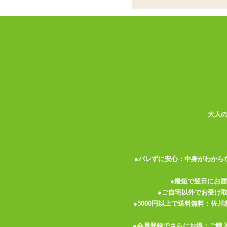
ココがポイント
✓
2つのリングで刺激を与える男性
✓
リングは連動タイプ。位置によっ
✓
ローター部は生活防水仕様。リモ
<メーカーコメント>
二つのリングが敏感部分を挟み込む
充電式ハイパワーモデル
超振動マイクロダブルローター搭載
大人
ぴたっとフィットするシリコンリング
一時停止ボタン搭載
静音設計
生活防水
●バレずに安心：中身がわから
USB充電式
付属品
●最短で翌日にお
USB充電ケーブル
●ご自宅以外でお受け
充電時間
●5000円以上で送料無料：佐
50分
●会員登録でさらにお得：ご購
連続使用時間