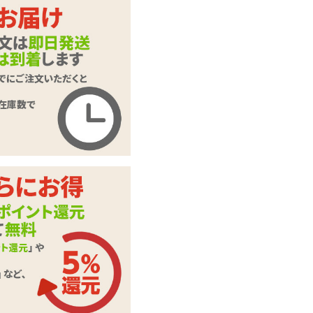
カートに入れる
マジックリングロー
商品名
ター
商品コード
TMT-1841
メーカー価
6,380
円(税込)
格
購入価格
4,620
円(税込)
ポイント
210P
ペニス・亀頭用ロー
カテゴリ
ター
メーカー・
タマトイズ
ブランド