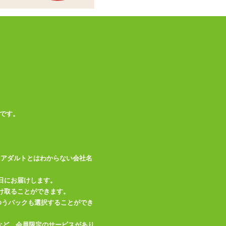
動力
USB充電式
機能
振動10パターン
充電用USBケーブル
付属品
(Type A)
備考
生活防水
この商品について問い合わせ
です。
商品情報をメールで送る
はアダルトとはわからない会社名
日にお届けします。
け取ることができます。
、ゆうパックも選択することができ
など、会員限定のサービスがあり