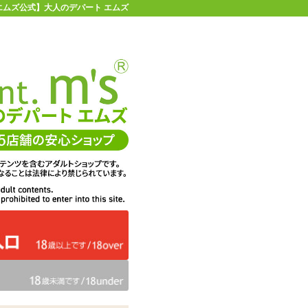
【エムズ公式】大人のデパート エムズ
店舗情報・地図
お買い物ガイド
ヘルプ
お問い合わせ
0
イページ
カゴを見る
ー
在庫状況：
即納
28%OFF
メーカー価格：
6,380
円(税込)
4,620
エムズ価格：
円(税込)
210P
ポイント：
数量：