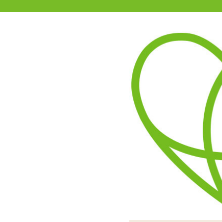
11-15時まで受付
0120-361-969
(土日祝休)
商品を探す
ヘルプ
アダルトグッズ通販「エムズ」TOP
マジックリングローター
2つの極太リングから振動
スイッチは1度押すとON/
10種の動作パターンを搭
動作はUSB充電式の生活
力はありますが、ペニ
お手入れ