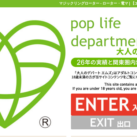
マジックリングローター - ローター・電マ | 
お買い物ガイド
お問い合わせ
マ
ローター・電マ
ペニス・亀頭用ローター
マジックリングロータ
刺激を与える男性向けローター「マジックリングローター」
OFFを切り替え。ON中にFボタンで動作を切り替え、真ん中
載。リングは連動しており個別操作不可。最低限のホールド
防水仕様。ローター部分はピンジャック接続になっており、
スリングのように強く締め付ける効果はありません
時や充電時に取り外すことができます
のボタンで一時停止ができます