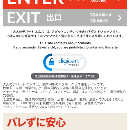
3,124
円(税込)
3,905円(税込)
→
レビューを見る
検討リストへ追加
レビューを書く
商品へのお問い合わせ
数量：
カートに入れる
在庫状況：
即納
商品説明
大人のデパート エムズは、創業24年のアダルトグッズ通販サイトです。
ココがポイント
秋葉原、立川、池袋のほか、関東圏内で5店舗の路面店を運営しています。
オナホール、ラブドール、バイブ、コンドーム、SM、コスプレ衣装など、商品総数約
✓
3つのローターで3方向から刺激を与える男性向け電動マ
7000点。
ッサージャー
ご注文商品は、郵便局や営業所留め、店舗（秋葉原、立川、池袋）でのお受け取りが
可能です。 5000円以上のお買物で送料無料（佐川急便・店舗受取のみ）
✓
10種の動作パターンを搭載。それぞれ独立した動きで刺
アダルトグッズの通販なら大人のデパート「エムズ」
激しつつ、握って圧迫感を調整できます
✓
動作はUSB充電式。スリーブからローターを取り外して
使うこともできます