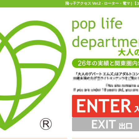
飛っ子アクセス Ver.2 - ローター・電マ 
お買い物ガイド
お問い合わせ
マ
ローター・電マ
飛っ子アクセス Ver.2
ぴったりクリとアソコのみに当たるサイズ感
リモコン・ローターの3点セットが基本内容
のようなリモコンに、シンプルなローター
やストックを気にする事なく使えます
リモコン・ローター共に充電式なので
ーターを手前側上から挿入します
どちらもとても軽いです
専用ハーネス装着図