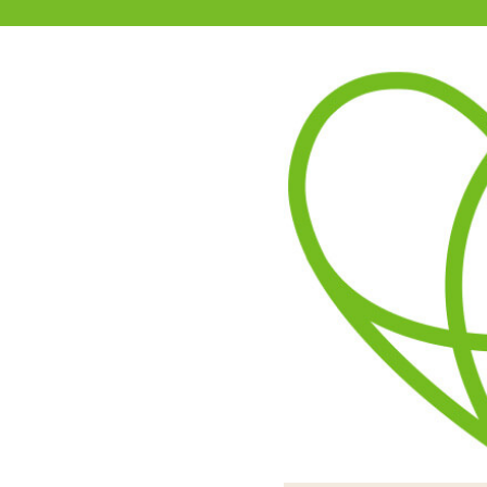
11-15時まで受付
0120-361-969
(土日祝休)
商品を探す
ヘルプ
アダルトグッズ通販「エムズ」TOP
飛っ子アクセス Ver.2
4.00
レビューを見る（1）
フィット部分は
充電コード・
たま●っち
池の残量
今回は
ロ