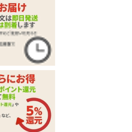
飛っ子アクセス Ver.
商品名
2
商品コード
13-HM-517
メーカー価
6,380
円(税込)
格
購入価格
5,049
円(税込)
ポイント
229P
カテゴリ
ローター・電マ
付属品
専用ハーネス
備考
USB充電式
この商品について問い合わせ