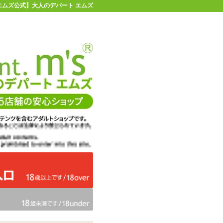
| 【エムズ公式】大人のデパート エムズ
店舗情報・地図
お買い物ガイド
ヘルプ
お問い合わせ
0
イページ
カゴを見る
在庫状況：
販売終了
21%OFF
メーカー価格：
6,380
円(税込)
5,049
エムズ価格：
円(税込)
229P
ポイント：