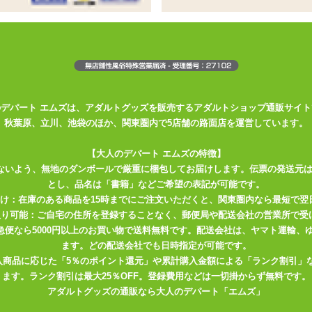
電式に!
にガッチリ喰らいつく!!
ついにUSB充電式に!!
の電池を使用するのが厄介でしたが、
のデパート エムズは、アダルトグッズを販売するアダルトショップ通販サイト
ませんね。
秋葉原、立川、池袋のほか、関東圏内で5店舗の路面店を運営しています。
100分持ちますので、
ですね。
【大人のデパート エムズの特徴】
ないよう、無地のダンボールで厳重に梱包してお届けします。伝票の発送元
とし、品名は「書籍」などご希望の表記が可能です。
届け：在庫のある商品を15時までにご注文いただくと、関東圏内なら最短で翌
ター共々とても軽くなっています。
取り可能：ご自宅の住所を登録することなく、郵便局や配送会社の営業所で受
川急便なら5000円以上のお買い物で送料無料です。配送会社は、ヤマト運輸
かですが、負けないパワーを持っています。
ます。どの配送会社でも日時指定が可能です。
入商品に応じた「5％のポイント還元」や累計購入金額による「ランク割引」
ます。ランク割引は最大25％OFF。登録費用などは一切掛からず無料です。
能と充分なバリエーションを備えております。
アダルトグッズの通販なら大人のデパート「エムズ」
、苦手な方には合わないかもしれませんね。