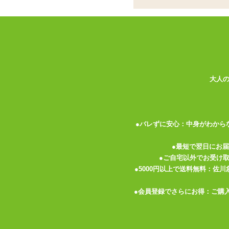
飛びっ子も遂にUSB充
専用ハーネスがアソコ
遠隔ローターの代名詞「飛っ子シリーズ」も
これまではちょっと手に入れづらいサイズ
大人
パソコンさえあればもうこわいものはあり
2時間のフル充電状態で最も強い振動でも約
残量を気にせずプレイを楽しめるのがいい
●バレずに安心：中身がわから
充電式になったメリットはこれ以外にも。
●最短で翌日にお
電池内蔵でなくなった分、リモコン・ロー
●ご自宅以外でお受け
そして充分な振動力。
●5000円以上で送料無料：佐
「飛びっ子リターンズ 」シリーズより静
●会員登録でさらにお得：ご購
振動の種類は計11種類。
10種のリズムパターンにボイスバイブ機
ですが逆に言えばリズム振動しかないので