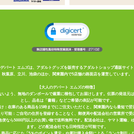
が選べる電池式の1本型バイブ
階に強弱が選べるダイヤル式スイッチです
置した「バンプ」。ざらつく感触を楽しみたい方にオススメ
使い易いスライド無段階調整スイッチ。本能的に扱える一本物タイプバ
のデパート エムズは、アダルトグッズを販売するアダルトショップ通販サイト
水搭載!Gスポットに当てやすい天使のバイブ!
秋葉原、立川、池袋のほか、関東圏内で5店舗の路面店を運営しています。
型形状のバンプモデル!もちろんハイパワーモーター設計。
【大人のデパート エムズの特徴】
ないよう、無地のダンボールで厳重に梱包してお届けします。伝票の発送元
とし、品名は「書籍」などご希望の表記が可能です。
届け：在庫のある商品を15時までにご注文いただくと、関東圏内なら最短で翌
取り可能：ご自宅の住所を登録することなく、郵便局や配送会社の営業所で受
川急便なら5000円以上のお買い物で送料無料です。配送会社は、ヤマト運輸
ます。どの配送会社でも日時指定が可能です。
入商品に応じた「5％のポイント還元」や累計購入金額による「ランク割引」