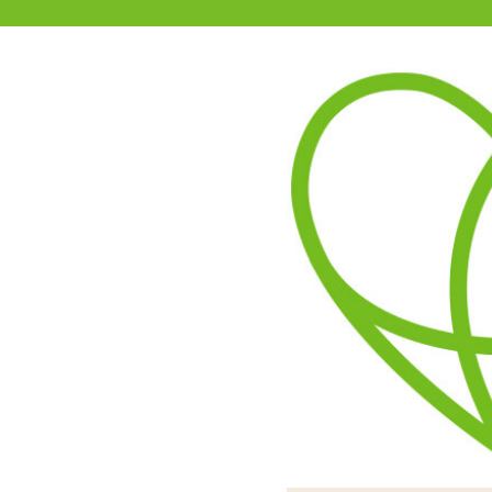
11-15時まで受付
0120-361-969
(土日祝休)
商品を探す
ヘルプ
アダルトグッズ通販「エムズ」TOP
オルガヌーボー bump バンプ
お好みに合わせて選べる1
シンプル操作の1本型バイブ
ピンク色の部分はややペタ
本体にはしなりがあるので
使用電池は単3電池×2本で
スイッチは強弱を無段階に
「バンプ」のヘッド部分
入れてください。生活防水
になりますので極
に