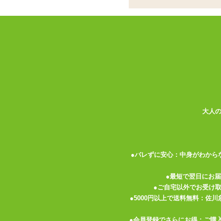
バイブ
ココがポイント
✓
形状は全部で4種類!お好みで形
✓
機能はシンプルな振動のみ。無段
✓
ヘッドにプチプチと丸いイボを配
<メーカーコメント>
女性が喜ぶ肌触りバツグンの高品質素材に
イブスティック。
大人
プレイの邪魔にならない静音設計と生活防
先端のイボがズリズリ気持ち良い出し入れ
カラー:ピンク
●バレずに安心：中身がわから
形状:1本型
●最短で翌日にお
電池:単3電池×2本
●ご自宅以外でお受け
機能:振動
●5000円以上で送料無料：佐
振動:1パターン
強弱:無段階
●会員登録でさらにお得：ご購