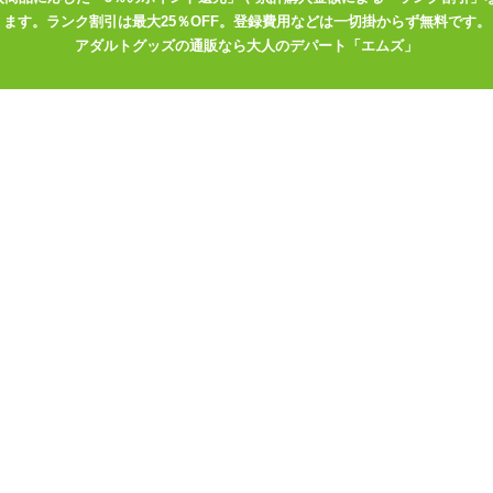
ます。ランク割引は最大25％OFF。登録費用などは一切掛からず無料です。
イブ、オルガヌーボーシリーズはこちら
アダルトグッズの通販なら大人のデパート「エムズ」
腺の刺激のほか当てて使うのもオススメ
激特化型。前立腺などにもオススメ
入れの刺激や満たされるようなボリューム感アリ!
イブ、オルガヌーボーシリーズであります!ペタっとしたスーパーボー
にローターが入ったシンプルなタイプ。動作も振動1パターンで無段階
があるのでお好みの形状を探してみてくださいねっ!