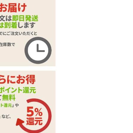
オルガヌーボー bu
商品名
mp バンプ
商品コード
TOY-2502154
メーカー価
1,650
円(税込)
格
購入価格
1,078
円(税込)
ポイント
49P
カテゴリ
バイブレーター
67db(未起動時 40d
音の大きさ
b)
テスト用単3電池×2
付属品
本
生活防水(水没・丸
備考