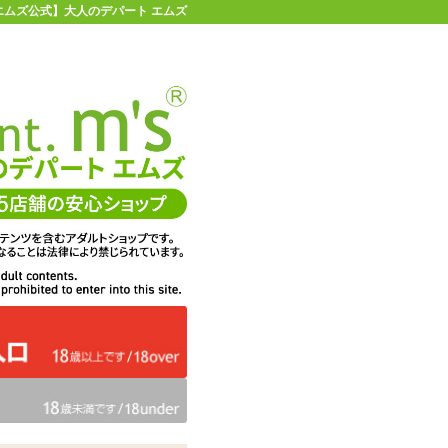
 【エムズ公式】大人のデパート エムズ
店舗情報・地図
お買い物ガイド
ヘルプ
お問い合わせ
0
イページ
カゴを見る
在庫状況：
販売終了
35%OFF
メーカー価格：
1,650
円(税込)
1,078
エムズ価格：
円(税込)
49P
ポイント：