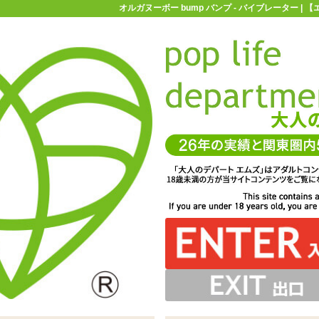
オルガヌーボー bump バンプ - バイブレーター |
お買い物ガイド
お問い合わせ
マ
バイブレーター
オルガヌーボー bump バンプ
本型バイブ、オルガヌーボーシリーズ。4種類の中からお気
「オルガヌーボー bump バンプ」 ※サイズはエムズ実測
っとした手触り。海外のグミのようなやや硬めの弾力を持
、挿入しつつ角度調整をすることも可能。断線などの原因
す。左右は問いませんが+と-の極が互い違いになるように
調節できるダイヤル式。左右に回して強弱を調節します
には丸いイボがついていて、粘膜などをざらざらと刺激♪
表記がありますが電源周りは濡らさずに使用するのが無難
端に強い負荷はかけないようにお使いくださいね
入りを見つけてみてくださいね♪
っています
値です
です