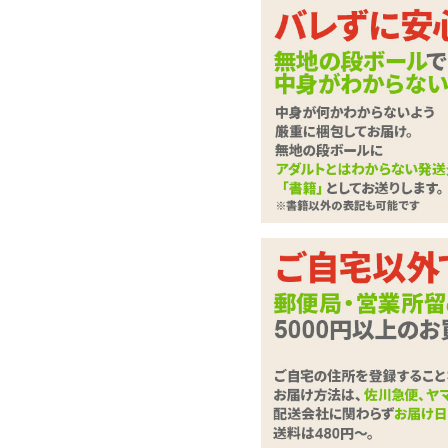
イボイボヘッドのざら
単3電池×2本使用。