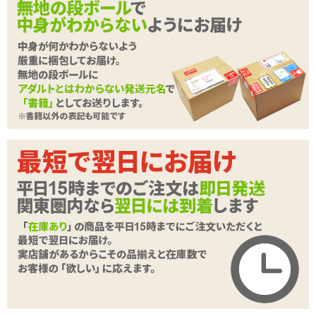
ョン付き
種類:非貫通
色:肌色
素材:柔らかい■■■■□硬い
内部構造:イボ・ヒダ
続きを読む
商品詳細
商品名
バーチャル美ボディ
商品コード
TAMS-119
メーカー価
19,800
円(税込)
格
購入価格
13,200
円(税込)
ポイント
600P