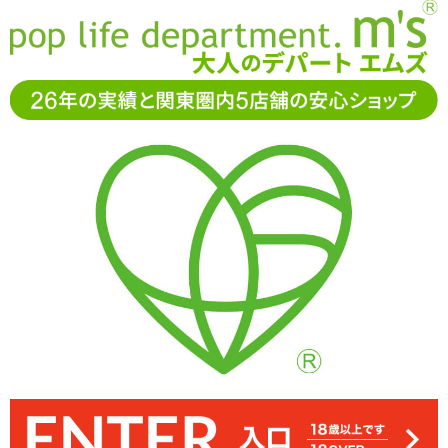
お電話でもご注文・ご相談可能です。お気軽に
0120-361-969
11-15時まで受付（土日
祝休）
アダルトグッズ通販「エムズ」TOP
オナホール
バーチャル
美ボディ
バーチャル美ボディ
つるんとしたドテに陰唇が主張する挿入口。アナルも使える2穴仕様
実測値4.5kgのグラマラスボディを思う存分楽しめる「バーチャル美
ボリュームのあるおっぱいもも見ごたえ充分。パイズリもできなく
かなりおっぱいと腰のボリュームを多くしたアンリアルな体型。内
背面は作りこまれているわけではないですが、まっ平と言うわけで
ツブイボたっぷりで刺激の強い膣、ヒダ多めでざらっとした擦り掻
膣側はイボ、アナル側は縦ヒダ多めのつくりです
もないのでバック時でも気分を削がれにくく、また置いての腰振り
き分ける感触に富んだアナル。気分に合わせてお使いください
部パーツがあるので騎乗位スタイルも可能です
はないかも
ボディ」
です
も安定します
33%OFF