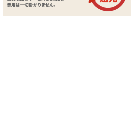
関連する特集ページ
オナホキングダム「発
オナホキングダム「透
情ギャルのエンドレス
オナホキングダム
明快感」レビュー
ファック」レビュー
イチゴ」レビュー
レビュー
現在この商品のレビューはありません。
レビューを投稿する