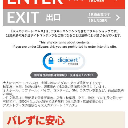
13,200
円(税込)
19,800円(税込)
→
レビューを見る
検討リストへ追加
レビューを書く
商品へのお問い合わせ
在庫状況：
販売終了
商品説明
ココがポイント
大人のデパート エムズは、創業24年のアダルトグッズ通販サイトです。
✓
ウレタン骨格筋の入ったトルソー型2穴オナホール
秋葉原、立川、池袋のほか、関東圏内で5店舗の路面店を運営しています。
✓
ボリュームある胸は弾力があり揉み応え抜群
オナホール、ラブドール、バイブ、コンドーム、SM、コスプレ衣装など、商品総数約
7000点。
✓
崩れにくい張りのあるボディですが、自立はやや苦手
ご注文商品は、郵便局や営業所留め、店舗（秋葉原、立川、池袋）でのお受け取りが
可能です。 5000円以上のお買物で送料無料（佐川急便・店舗受取のみ）
アダルトグッズの通販なら大人のデパート「エムズ」
<メーカーコメント>
硬弾力ウレタン骨格筋入りの総重量5Kgの女体型オナホール!
よりリアルな挿入感を追求した二穴仕様。
骨格入りだからぐにゃりとしない、だから抱き心地GOOD!!ローシ