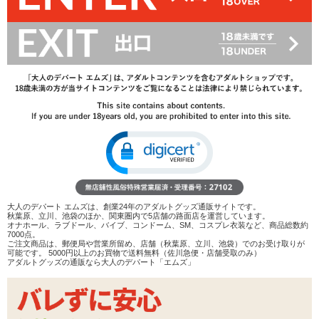
41%OFF
2,585
円(税込)
4,378円(税込)
→
レビューを見る
検討リストへ追加
レビューを書く
商品へのお問い合わせ
在庫状況：
販売終了
商品説明
大人のデパート エムズは、創業24年のアダルトグッズ通販サイトです。
ココがポイント
秋葉原、立川、池袋のほか、関東圏内で5店舗の路面店を運営しています。
オナホール、ラブドール、バイブ、コンドーム、SM、コスプレ衣装など、商品総数約
✓
500gオーバーのボリューム、でも中は激狭
7000点。
✓
高い密着感の中でもイボヒダがしっかり主張
ご注文商品は、郵便局や営業所留め、店舗（秋葉原、立川、池袋）でのお受け取りが
可能です。 5000円以上のお買物で送料無料（佐川急便・店舗受取のみ）
✓
激しく使いたい方におススメ
アダルトグッズの通販なら大人のデパート「エムズ」
インパクトのあるネーミングとパッケージで最近ジワジワと注目度
を高めつつあるプライムから新作ホールを入荷。「細狭ずりムーチ
ョ」と名づけられた今回のホールも、様々な面でブっ飛んだホール