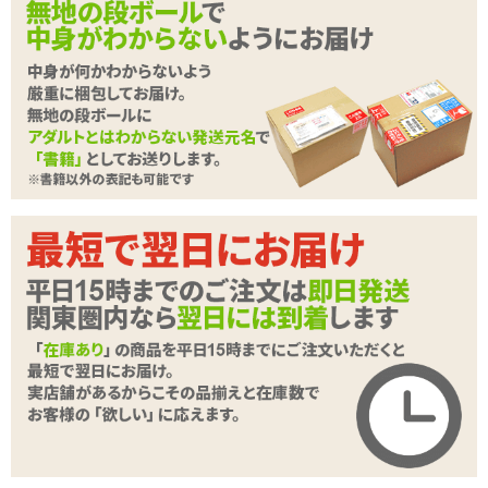
さらに、入り口のローション乾きを防止するウェットグループ加工
を採用し、
形状は、締まり&吸い付きが最高な非貫通型。
続きを読む
たっぷりとローションを使えば、
商品詳細
「グチュッ」という音と感触で、よりリアルな快感を味わえます!
商品名
Beauty ビューティ
商品コード
530300196
メーカー価
オープン価格
格
購入価格
713
円(税込)
ポイント
32P
カテゴリ
TH(トイズハート)
付属品
ミニローション