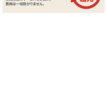
関連する特集ページ
オナホキングダム「発
オナホキングダム「透
情ギャルのエンドレス
オナホキングダム
明快感」レビュー
ファック」レビュー
イチゴ」レビュー
レビュー
うつくしオナヌー
4
2010/11/26
名無しさん
TH社のこの細長いパッケージに入ったホールが結構好きなんで
すよ。
安くてシンプルなんですけど、それがツボに入ることが多いの
で・・・