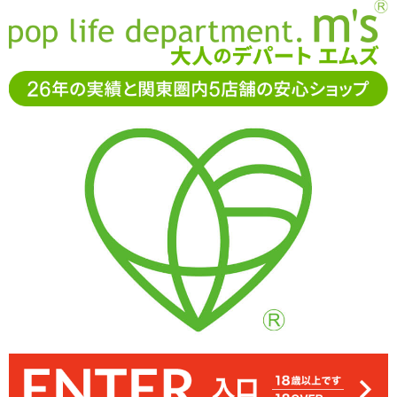
お電話でもご注文・ご相談可能です。お気軽に
0120-361-969
11-15時まで受付（土日
祝休）
アダルトグッズ通販「エムズ」TOP
オナホール
TH(トイズ
ハート)
Beauty ビューティ
Beauty ビューティ
4.00
レビューを見る（1）
713
円(税込)
OPEN
→
レビューを見る
検討リストへ追加