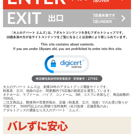
レビューを書く
商品へのお問い合わせ
在庫状況：
販売終了
商品説明
美感ポイント1 高刺激ヒダ
ピストンする度に生まれる激快感!
ローションも溜まりやすいように、深めの凹凸となっています。
美感ポイント2 秘大幅ヒダ
大人のデパート エムズは、創業24年のアダルトグッズ通販サイトです。
秋葉原、立川、池袋のほか、関東圏内で5店舗の路面店を運営しています。
大ヒダ特有の大胆刺激!
オナホール、ラブドール、バイブ、コンドーム、SM、コスプレ衣装など、商品総数約
7000点。
丈夫な形状なので、快感も長持ち。
ご注文商品は、郵便局や営業所留め、店舗（秋葉原、立川、池袋）でのお受け取りが
可能です。 5000円以上のお買物で送料無料（佐川急便・店舗受取のみ）
アダルトグッズの通販なら大人のデパート「エムズ」
美感ポイント3 細長突起
ホール最奥部の数十箇所に、突起を配置。
ヒダヒダの先にあるイボイボがフィニッシュへと導きます。