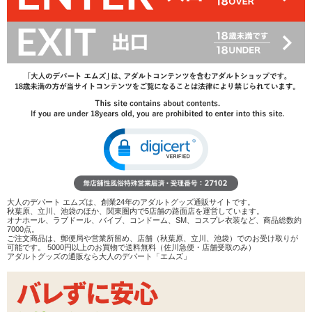
2,200
円(税込)
3,300円(税込)
→
レビューを見る
検討リストへ追加
レビューを書く
商品へのお問い合わせ
在庫状況：
販売終了
商品説明
ココがポイント
大人のデパート エムズは、創業24年のアダルトグッズ通販サイトです。
✓
成人向け漫画などに登場する「腹ボコ」が擬似体験でき
秋葉原、立川、池袋のほか、関東圏内で5店舗の路面店を運営しています。
る非貫通型オナホール
オナホール、ラブドール、バイブ、コンドーム、SM、コスプレ衣装など、商品総数約
7000点。
✓
天井側は薄めに作られているので挿入時にペニスで壁を
ご注文商品は、郵便局や営業所留め、店舗（秋葉原、立川、池袋）でのお受け取りが
押し上げることが可能!
可能です。 5000円以上のお買物で送料無料（佐川急便・店舗受取のみ）
アダルトグッズの通販なら大人のデパート「エムズ」
✓
下側は肉厚。裏筋を押し上げるようなイボ壁や横ヒダで
のざらつきが味わえます
<メーカーコメント>
M字開脚時の腹ボコ状態を再現する為、緻密に設計された渾身の形