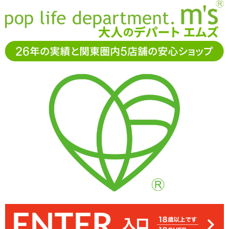
お電話でもご注文・ご相談可能です。お気軽に
0120-361-969
11-15時まで受付（土日
祝休）
アダルトグッズ通販「エムズ」TOP
オナホール
TH(トイズ
ハート)
腹ボコM字開脚
腹ボコM字開脚
ぷにぷにした弾力のばーじんスキン素材。下は肉厚ですが上は薄め
よく伸縮するので挿入に苦労することはなさそうです。ペニスの太
表面ににおいやべたつきなどはほぼなし。若干の油分がありますが
全後半に丸みのある横ヒダ、中盤にツブツブとした丸イボを配置。
糸引きは控えめですが、良く伸びてオナホールやペニスに絡みます
「腹ボコM字開脚」成人向け漫画などに登場する、腹ボコのシチュ
まとまりのあるローションでぽとんと塊で落ちるイメージです
スティックローション15ml付属
ぷっくりと膨らんだ挿入口面
エーションを疑似体験できる非貫通型オナホール ※サイズはエムズ
イボ部分は天井に向けて大きく盛り上がり、下から裏筋などを押す
で、ペニスの形が浮き出しやすいようになっています
い方や大きな方は裂いてしまわないようにご注意を
ホールパウダーなどでカバーできるレベルです
ように当たります
実測値です
33%OFF