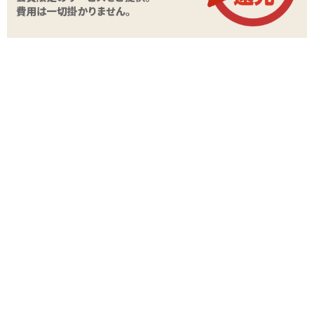
商品詳細
商品名
腹ボコM字開脚
商品コード
020102268
メーカー価
3,300
円(税込)
格
購入価格
2,200
円(税込)
ポイント
100P