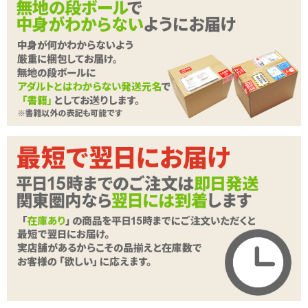
状!!
【腹ボコ(腹ボコォ)とは?】
挿入物があまりにも大きい為、外見から挿入物の形状が確認できる
さま。
※非常に危険な行為なので真似しないように。
続きを読む
話題沸騰中の恐怖顔シリーズの他に、コミックホットミルクなどで
もエッチなイラストを描いている弱電波氏描き下ろしイラスト使用!!
前作の「
ヤンデレ
」も絶賛大ヒット販売中!!
種類:非貫通
色:肌色
素材:柔らかい■■□□□硬い
内部構造:イボ、ヒダ