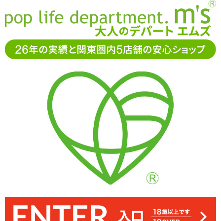
お電話でもご注文・ご相談可能です。お気軽に
0120-361-969
11-15時まで受付（土日
祝休）
アダルトグッズ通販「エムズ」TOP
オナホール
ハンドオナ
ホ(Sサイズ)
トイズハートモンスターボックス
トイズハートモンスターボックス
宝箱から出てきたモンスター娘をイメージした非貫通型オナホール
内部には大小のイボがたっぷり。プリプリコリコリとした感触でペ
トイズハートモンスターボックス ウテルスと同時発売。2つ並べる
素材は柔らかめで伸縮性があります
「トイズハートモンスターボックス マッサージ」
とパッケージが1枚の絵になります
ニスを責めてくれます
29%OFF
660
円(税込)
935円(税込)
→