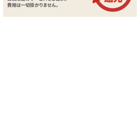
商品名
天使の包容
商品コード
020102233
メーカー価
5,500
円(税込)
格
購入価格
3,124
円(税込)
ポイント
142P
カテゴリ
TH(トイズハート)
付属品
ミニボトルローション