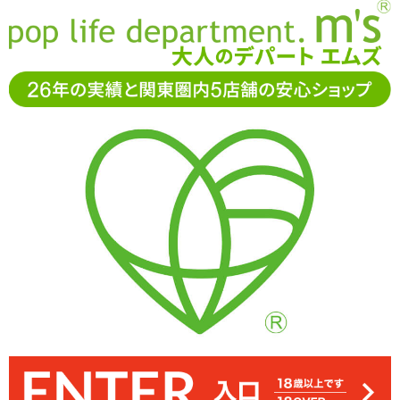
お電話でもご注文・ご相談可能です。お気軽に
0120-361-969
11-15時まで受付（土日
祝休）
アダルトグッズ通販「エムズ」TOP
オナホール
TH(トイズ
ハート)
天使の包容
天使の包容
3.50
レビューを見る（4）
前半はイボ壁と大粒の3連突起、中盤の羽型突起はめくながらペニス
ソフトな包み込みの非貫通型オナホール「天使の包容」※サイズは
肉厚なボディの内側には天使をイメージした大ぶりなギミックが配
ふっくらした挿入口面、入り口はくぼみの中央にありローションや
柔らかく伸縮性があり、しっかりと広がりペニスを受け入れます。
表面ににおいやべたつきはほとんどなし。油分はありますので気に
糸は長めに引き、オナホールになじみます
ポトッと落ちるまとまりのあるタイプ
ミニボトルローション付属です
に当たります。奥はツブツブしたイボ壁の空間。大きなギミックで
なる方はパウダーメンテナンスを推奨します
ペニスが入れやすそうです
引っ張りすぎにはご注意を
エムズ実測値です
置されています
すが強く当たり過ぎないのでオナホールに慣れていない方からもお
使いいただけるでしょう