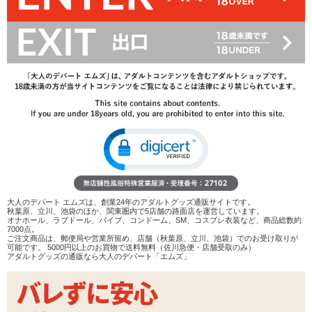
43%OFF
3,124
円(税込)
5,500円(税込)
→
レビューを見る
検討リストへ追加
レビューを書く
商品へのお問い合わせ
在庫状況：
販売終了
商品説明
大人のデパート エムズは、創業24年のアダルトグッズ通販サイトです。
秋葉原、立川、池袋のほか、関東圏内で5店舗の路面店を運営しています。
オナホール、ラブドール、バイブ、コンドーム、SM、コスプレ衣装など、商品総数約
ココがポイント
7000点。
ご注文商品は、郵便局や営業所留め、店舗（秋葉原、立川、池袋）でのお受け取りが
✓
大ぶりのギミックが優しく当たる、ソフトな包み込みの
可能です。 5000円以上のお買物で送料無料（佐川急便・店舗受取のみ）
非貫通型オナホール
アダルトグッズの通販なら大人のデパート「エムズ」
✓
前半は大きな3連突起、中央に平らな羽型突起を配置。
奥は丸イボ壁で亀頭を包みます
✓
柔らかくよく伸びるのでさまざまなサイズの方にオスス
メ♪