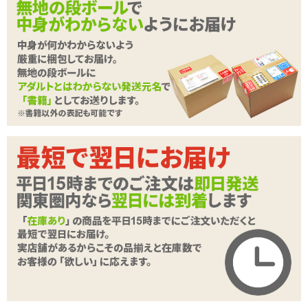
<メーカーコメント>
まったり優しく包み込む 柔らか素材のイノセントタッチ
●いたずらな天使たちのように、くりくり触れ合う3連突起
●優しく愛撫される感覚、ニュルニュルしっとりした羽型突起
●まるで天国気分、幸せになれる包容エリア
続きを読む
ふんわり包容する、
純真無邪気な快感が
あなたを待っています
種類:非貫通
色:肌色
素材:柔らかい■■□□□硬い
内部構造:イボ、ヒダ